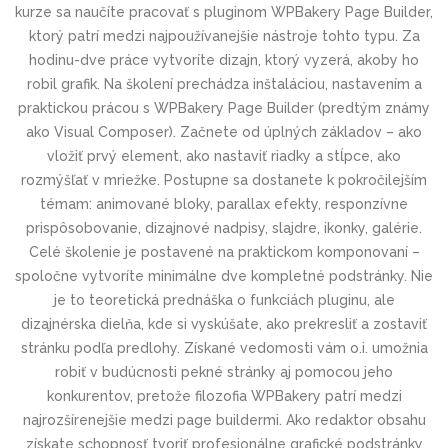
kurze sa naučíte pracovať s pluginom WPBakery Page Builder,
ktorý patrí medzi najpoužívanejšie nástroje tohto typu. Za
hodinu-dve práce vytvoríte dizajn, ktorý vyzerá, akoby ho
robil grafik. Na školení prechádza inštaláciou, nastavením a
praktickou prácou s WPBakery Page Builder (predtým známy
ako Visual Composer). Začnete od úplných základov – ako
vložiť prvý element, ako nastaviť riadky a stĺpce, ako
rozmýšľať v mriežke. Postupne sa dostanete k pokročilejším
témam: animované bloky, parallax efekty, responzívne
prispôsobovanie, dizajnové nadpisy, slajdre, ikonky, galérie.
Celé školenie je postavené na praktickom komponovaní –
spoločne vytvoríte minimálne dve kompletné podstránky. Nie
je to teoretická prednáška o funkciách pluginu, ale
dizajnérska dielňa, kde si vyskúšate, ako prekresliť a zostaviť
stránku podľa predlohy. Získané vedomosti vám o.i. umožnia
robiť v budúcnosti pekné stránky aj pomocou jeho
konkurentov, pretože filozofia WPBakery patrí medzi
najrozšírenejšie medzi page buildermi. Ako redaktor obsahu
získate schopnosť tvoriť profesionálne grafické podstránky