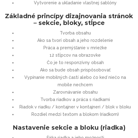
Vytvorenie a ukladanie vlastnej šablóny
Základné princípy dizajnovania stránok
– sekcie, bloky, stĺpce
Tvorba obsahu
Ako sa tvorí obsah a jeho rozdelenie
Práca a premýšľanie v mriežke
12 stĺpcov na obrazovke
Čo je to responzívny obsah
Ako sa bude obsah prispôsobovať
Vypínanie mobilných častí alebo čo keď niečo na
mobile nechcem
Zarovnávanie obsahu
Tvorba riadkov a práca s riadkami
Riadok v riadku / kontajner v kontajneri / blok v bloku
Rozdiel medzi textom a blokom (riadkom)
Nastavenie sekcie a bloku (riadka)
Šírka riadka a jeho možnosti