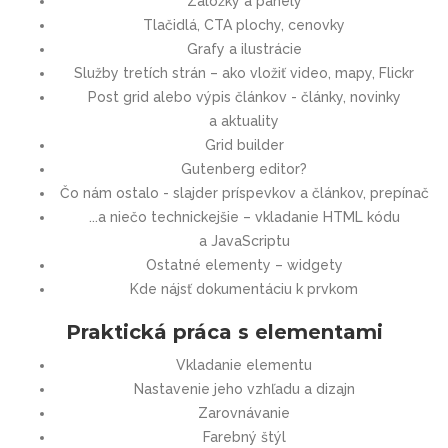
Záložky a panely
Tlačidlá, CTA plochy, cenovky
Grafy a ilustrácie
Služby tretích strán – ako vložiť video, mapy, Flickr
Post grid alebo výpis článkov - články, novinky
a aktuality
Grid builder
Gutenberg editor?
Čo nám ostalo - slajder príspevkov a článkov, prepínač
...a niečo technickejšie – vkladanie HTML kódu
a JavaScriptu
Ostatné elementy – widgety
Kde nájsť dokumentáciu k prvkom
Praktická práca s elementami
Vkladanie elementu
Nastavenie jeho vzhľadu a dizajn
Zarovnávanie
Farebný štýl