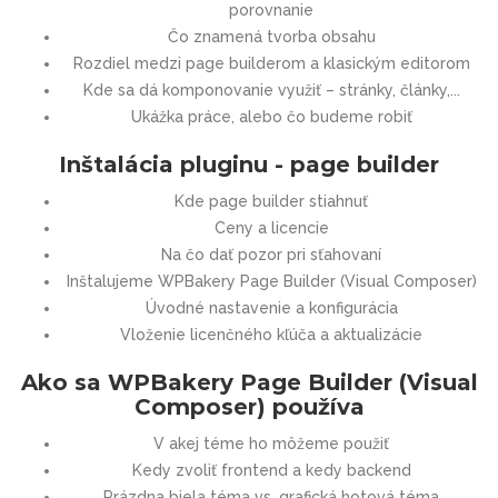
porovnanie
Čo znamená tvorba obsahu
Rozdiel medzi page builderom a klasickým editorom
Kde sa dá komponovanie využiť – stránky, články,...
Ukážka práce, alebo čo budeme robiť
Inštalácia pluginu - page builder
Kde page builder stiahnuť
Ceny a licencie
Na čo dať pozor pri sťahovaní
Inštalujeme WPBakery Page Builder (Visual Composer)
Úvodné nastavenie a konfigurácia
Vloženie licenčného kľúča a aktualizácie
Ako sa WPBakery Page Builder (Visual
Composer) používa
V akej téme ho môžeme použiť
Kedy zvoliť frontend a kedy backend
Prázdna biela téma vs. grafická hotová téma