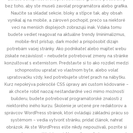
bez toho, aby ste museli zavolať programátora alebo grafika.
Naučíte sa skladať sekcie, bloky a stĺpce tak, aby obsah
vynikal aj na mobile, a zároveň pochopiť, prečo sa niektoré
veci na menších displejoch zobrazujú inak. Vďaka tomu
budete vedieť reagovať na aktuálne trendy (minimalizmus,
mobile-first prístup, dark mode) a prispôsobiť dizajn
potrebám vašej stránky. Ako podnikateľ alebo majiteľ webu
získate nezávislosť – nebudete potrebovať zmeny na stránke
konzultovať s externistom. Predstavte si to ako rozdiel medzi
schopnosťou upratať vo vlastnom byte, alebo volať
upratovačku vždy, keď potrebujete utrieť prach na nábytku.
Kurz nepokrýva pokročilé CSS úpravy ani custom kódovanie –
ak chcete robiť naozaj neštandardné veci mimo možností
builderu, budete potrebovať programátorské znalosti z
niektorého iného kurzu. Školenie je určené pre redaktorov a
správcov WordPress stránok, ktorí ovládajú základnú prácu so
systémom – vedia vytvoriť stránku, pridať článok, nahrať
obrázok. Ak ste WordPress ešte nikdy nepoužívali, pozrite si