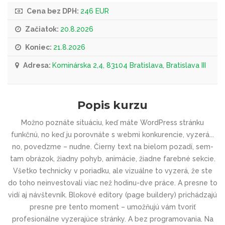
Cena bez DPH:
246 EUR
Začiatok:
20.8.2026
Koniec:
21.8.2026
Adresa:
Kominárska 2,4, 83104 Bratislava, Bratislava III
Popis kurzu
Možno poznáte situáciu, keď máte WordPress stránku
funkčnú, no keď ju porovnáte s webmi konkurencie, vyzerá...
no, povedzme – nudne. Čierny text na bielom pozadí, sem-
tam obrázok, žiadny pohyb, animácie, žiadne farebné sekcie.
Všetko technicky v poriadku, ale vizuálne to vyzerá, že ste
do toho neinvestovali viac než hodinu-dve práce. A presne to
vidí aj návštevník. Blokové editory (page buildery) prichádzajú
presne pre tento moment – umožňujú vám tvoriť
profesionálne vyzerajúce stránky. A bez programovania. Na