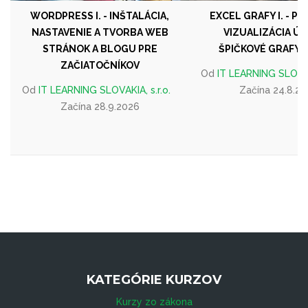
WORDPRESS I. - INŠTALÁCIA,
EXCEL GRAFY I. - P
NASTAVENIE A TVORBA WEB
VIZUALIZÁCIA ÚD
STRÁNOK A BLOGU PRE
ŠPIČKOVÉ GRAFY V
ZAČIATOČNÍKOV
Od
IT LEARNING SLOVAKI
Od
IT LEARNING SLOVAKIA, s.r.o.
Začína 24.8.2
Začína 28.9.2026
KATEGÓRIE KURZOV
Kurzy zo zákona