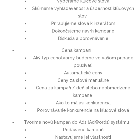
Vyberáme kľúčové slová
Skúmame vyhľadávanosť a úspešnosť kľúčových
slov
Priraďujeme slová k inzerátom
Dokončujeme návrh kampane
Diskusia a porovnávanie
Cena kampaní
Aký typ cenotvorby budeme vo vašom prípade
používať
Automatické ceny
Ceny za slová manuálne
Cena za kampaň / deň alebo neobmedzené
kampane
Ako to má asi konkurencia
Porovnávanie konkurencie na kľúčové slová
Tvoríme novú kampaň do Ads (AdWords) systému
Pridávame kampaň
Nastavujeme jej vlastnosti