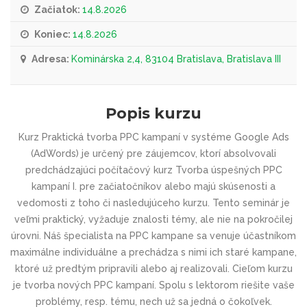
Začiatok:
14.8.2026
Koniec:
14.8.2026
Adresa:
Kominárska 2,4, 83104 Bratislava, Bratislava III
Popis kurzu
Kurz Praktická tvorba PPC kampaní v systéme Google Ads
(AdWords) je určený pre záujemcov, ktorí absolvovali
predchádzajúci počítačový kurz Tvorba úspešných PPC
kampaní I. pre začiatočníkov alebo majú skúsenosti a
vedomosti z toho či nasledujúceho kurzu. Tento seminár je
veľmi praktický, vyžaduje znalosti témy, ale nie na pokročilej
úrovni. Náš špecialista na PPC kampane sa venuje účastníkom
maximálne individuálne a prechádza s nimi ich staré kampane,
ktoré už predtým pripravili alebo aj realizovali. Cieľom kurzu
je tvorba nových PPC kampaní. Spolu s lektorom riešite vaše
problémy, resp. tému, nech už sa jedná o čokoľvek.