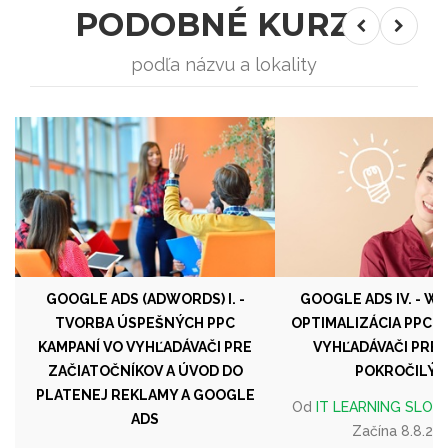
PODOBNÉ KURZY
podľa názvu a lokality
GOOGLE ADS (ADWORDS) I. -
GOOGLE ADS IV. - W
TVORBA ÚSPEŠNÝCH PPC
OPTIMALIZÁCIA PPC K
KAMPANÍ VO VYHĽADÁVAČI PRE
VYHĽADÁVAČI PRE 
ZAČIATOČNÍKOV A ÚVOD DO
POKROČILÝC
PLATENEJ REKLAMY A GOOGLE
Od
IT LEARNING SLOVAKI
ADS
Začína 8.8.20