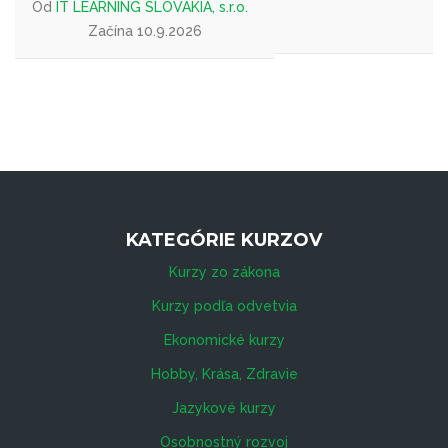
Od
IT LEARNING SLOVAKIA, s.r.o.
Začína 10.9.2026
KATEGÓRIE KURZOV
Kurzy zo zákona
Kurzy podľa odvetvia
Ekonomické kurzy
Hobby, Krása, Zdravie
Jazykové kurzy
Osobnostný rozvoj