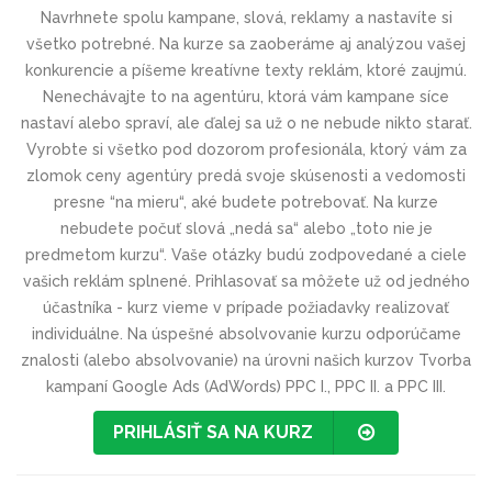
Navrhnete spolu kampane, slová, reklamy a nastavíte si
všetko potrebné. Na kurze sa zaoberáme aj analýzou vašej
konkurencie a píšeme kreatívne texty reklám, ktoré zaujmú.
Nenechávajte to na agentúru, ktorá vám kampane síce
nastaví alebo spraví, ale ďalej sa už o ne nebude nikto starať.
Vyrobte si všetko pod dozorom profesionála, ktorý vám za
zlomok ceny agentúry predá svoje skúsenosti a vedomosti
presne “na mieru“, aké budete potrebovať. Na kurze
nebudete počuť slová „nedá sa“ alebo „toto nie je
predmetom kurzu“. Vaše otázky budú zodpovedané a ciele
vašich reklám splnené. Prihlasovať sa môžete už od jedného
účastníka - kurz vieme v prípade požiadavky realizovať
individuálne. Na úspešné absolvovanie kurzu odporúčame
znalosti (alebo absolvovanie) na úrovni našich kurzov Tvorba
kampaní Google Ads (AdWords) PPC I., PPC II. a PPC III.
PRIHLÁSIŤ SA NA KURZ