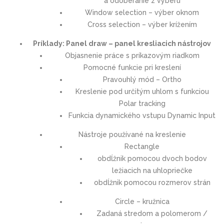
a odoberanie z výberu
Window selection – výber oknom
Cross selection – výber krížením
Príklady: Panel draw – panel kresliacich nástrojov
Objasnenie práce s príkazovým riadkom
Pomocné funkcie pri kreslení
Pravouhlý mód – Ortho
Kreslenie pod určitým uhlom s funkciou
Polar tracking
Funkcia dynamického vstupu Dynamic Input
Nástroje používané na kreslenie
Rectangle
obdĺžnik pomocou dvoch bodov
ležiacich na uhlopriečke
obdĺžnik pomocou rozmerov strán
Circle – kružnica
Zadaná stredom a polomerom /