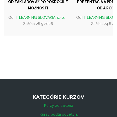
OD ZÁKLADOV AŽ PO POKROČILÉ
PREZENTÁCIA A PRE
MOŽNOSTI
OD A PO Z
Od
IT LEARNING SLOVAKIA, s.r.o.
Od
IT LEARNING SLOVAKI
Začína 28.9.2026
Začína 24.8.2
KATEGÓRIE KURZOV
Kurzy zo zákona
Kurzy podľa odvetvia