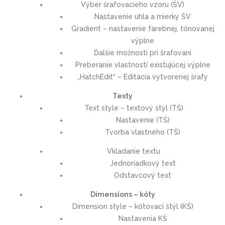
Výber šrafovacieho vzoru (ŠV)
Nastavenie uhla a mierky ŠV
Gradient – nastavenie farebnej, tónovanej
výplne
Ďalšie možnosti pri šrafovaní
Preberanie vlastností existujúcej výplne
„HatchEdit“ – Editácia vytvorenej šrafy
Texty
Text style – textový štýl (TŠ)
Nastavenie (TŠ)
Tvorba vlastného (TŠ)
Vkladanie textu
Jednoriadkový text
Odstavcový text
Dimensions – kóty
Dimension style – kótovací štýl (KŠ)
Nastavenia KŠ