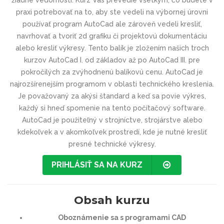
žiadne vedomosti. Kurz Vás prevedie všetkým, čo budete v
praxi potrebovať na to, aby ste vedeli na výbornej úrovni
používať program AutoCad ale zároveň vedeli kresliť,
navrhovať a tvoriť 2d grafiku či projektovú dokumentáciu
alebo kresliť výkresy. Tento balík je zložením našich troch
kurzov AutoCad I. od základov až po AutoCad III. pre
pokročilých za zvýhodnenú balíkovú cenu. AutoCad je
najrozšírenejším programom v oblasti technického kreslenia.
Je považovaný za akýsi štandard a keď sa povie výkres,
každý si hneď spomenie na tento počítačový software.
AutoCad je použiteľný v strojníctve, strojárstve alebo
kdekoľvek a v akomkoľvek prostredí, kde je nutné kresliť
presné technické výkresy.
PRIHLÁSIŤ SA NA KURZ
Obsah kurzu
Oboznámenie sa s programami CAD