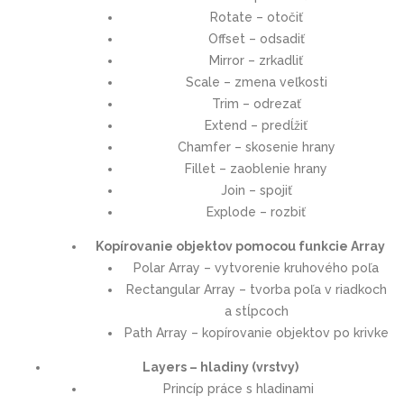
Rotate – otočiť
Offset – odsadiť
Mirror – zrkadliť
Scale – zmena veľkosti
Trim – odrezať
Extend – predĺžiť
Chamfer – skosenie hrany
Fillet – zaoblenie hrany
Join – spojiť
Explode – rozbiť
Kopírovanie objektov pomocou funkcie Array
Polar Array – vytvorenie kruhového poľa
Rectangular Array – tvorba poľa v riadkoch
a stĺpcoch
Path Array – kopírovanie objektov po krivke
Layers – hladiny (vrstvy)
Princíp práce s hladinami