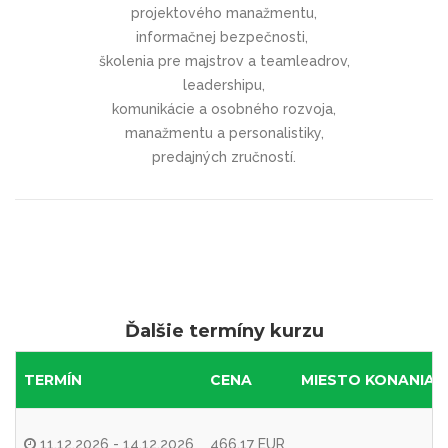
projektového manažmentu,
informačnej bezpečnosti,
školenia pre majstrov a teamleadrov,
leadershipu,
komunikácie a osobného rozvoja,
manažmentu a personalistiky,
predajných zručností.
Ďalšie termíny kurzu
TERMÍN
CENA
MIESTO KONANIA
11.12.2026 - 14.12.2026
466,17 EUR