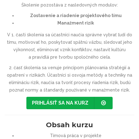
Školenie pozostáva z nasledovných modulov:
Zostavenie a riadenie projektového tímu
Manažment rizík
V 1. časti školenia sa účastníci naučia správne vybrať ľudí do
tímu, motivovať ho, poskytovať spätnú väzbu, sledovať jeho
výkonnosť, eliminovať vznik konfliktov, nastaviť kultúru
a pravidlá pre tvorbu spoločného cieľa.
2. časť školenia sa venuje princípom plánovania stratégií a
opatrení v rizikách. Účastníci si osvoja metódy a techniky na
elimináciu rizík, naučia sa tvoriť procesy riadenia rizík, budú
poznať normy a štandardy používané v manažmente rizík.
PRIHLÁSIŤ SA NA KURZ
Obsah kurzu
Tímová práca v projekte