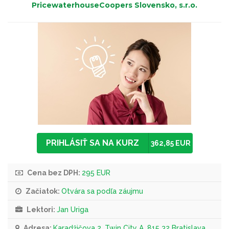
PricewaterhouseCoopers Slovensko, s.r.o.
PRIHLÁSIŤ SA NA KURZ
362,85 EUR
Cena bez DPH:
295 EUR
Začiatok:
Otvára sa podľa záujmu
Lektori:
Jan Uriga
Adresa:
Karadžičova 2, Twin City A, 815 32 Bratislava,