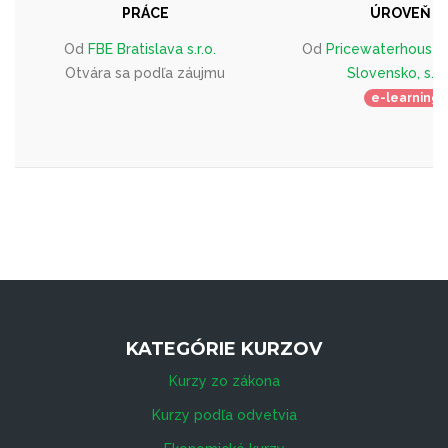
PRÁCE
ÚROVEŇ 5
Od
FBE Bratislava s.r.o.
Od
Pricewaterhouse
Otvára sa podľa záujmu
Slovensko, s.r.o
e-learning
KATEGÓRIE KURZOV
Kurzy zo zákona
Kurzy podľa odvetvia