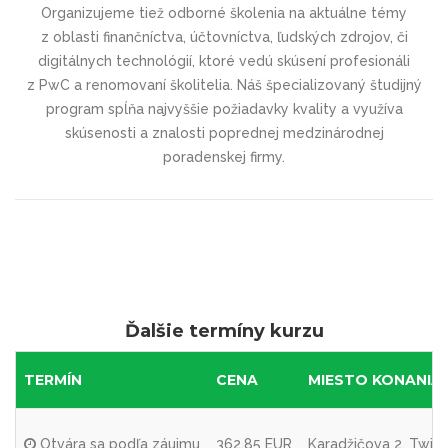
Organizujeme tiež odborné školenia na aktuálne témy
z oblasti finančníctva, účtovníctva, ľudských zdrojov, či
digitálnych technológií, ktoré vedú skúsení profesionáli
z PwC a renomovaní školitelia. Náš špecializovaný študijný
program spĺňa najvyššie požiadavky kvality a využíva
skúsenosti a znalosti poprednej medzinárodnej
poradenskej firmy.
Ďalšie termíny kurzu
TERMÍN
CENA
MIESTO KONANIA
Otvára sa podľa záujmu
362,85 EUR
Karadžičova 2, Twin C