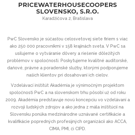
PRICEWATERHOUSECOOPERS
SLOVENSKO, S.R.O.
Karadžičova 2, Bratislava
PwC Slovensko je súčasťou celosvetovej siete firiem s viac
ako 250 000 pracovníkmi v 158 krajinách sveta. V PwC sa
usilujeme o vytváranie dôvery a riešenie dôležitých
problémov v spoločnosti. Poskytujeme kvalitné audítorské,
daňové, právne a poradenské služby, ktorými podporujeme
našich klientov pri dosahovaní ich cieľov.
Vzdelávací inštitút Akadémia je výnimočným projektom
spoločnosti PwC a na slovenskom trhu pôsobí už od roku
2009. Akadémia predstavuje novú koncepciu vo vzdelávaní a
rozvoji ľudských zdrojov a ako jedna z mála inštitúcií na
Slovensku ponúka medzinárodne uznávané certifikácie a
kvalifikácie popredných profesijných organizácií ako ACCA,
CIMA, PMI, či CIPD.