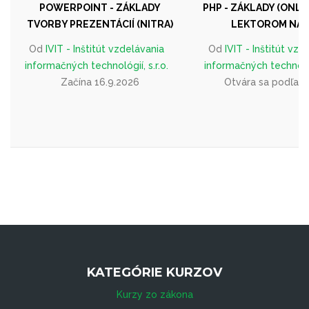
POWERPOINT - ZÁKLADY
PHP - ZÁKLADY (ONLI
TVORBY PREZENTÁCIÍ (NITRA)
LEKTOROM NAŽ
Od
IVIT - Inštitút vzdelávania
Od
IVIT - Inštitút vzd
informačných technológií, s.r.o.
informačných technológi
Začína 16.9.2026
Otvára sa podľa 
KATEGÓRIE KURZOV
Kurzy zo zákona