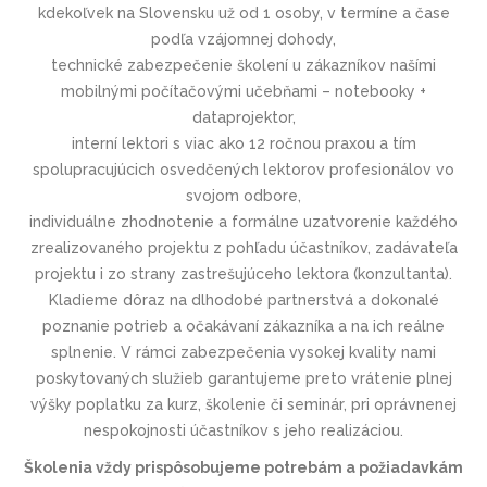
kdekoľvek na Slovensku už od 1 osoby, v termíne a čase
podľa vzájomnej dohody,
technické zabezpečenie školení u zákazníkov našími
mobilnými počítačovými učebňami – notebooky +
dataprojektor,
interní lektori s viac ako 12 ročnou praxou a tím
spolupracujúcich osvedčených lektorov profesionálov vo
svojom odbore,
individuálne zhodnotenie a formálne uzatvorenie každého
zrealizovaného projektu z pohľadu účastníkov, zadávateľa
projektu i zo strany zastrešujúceho lektora (konzultanta).
Kladieme dôraz na dlhodobé partnerstvá a dokonalé
poznanie potrieb a očakávaní zákazníka a na ich reálne
splnenie. V rámci zabezpečenia vysokej kvality nami
poskytovaných služieb garantujeme preto vrátenie plnej
výšky poplatku za kurz, školenie či seminár, pri oprávnenej
nespokojnosti účastníkov s jeho realizáciou.
Školenia vždy prispôsobujeme potrebám a požiadavkám