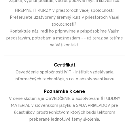
zapnúť, vypnúť počítač, vedieť používať myš a klávesnicu.
FIREMNÉ IT KURZY v priestoroch vašej spoločnosti:
Preferujete uzatvorený firemný kurz v priestoroch Vašej
spoločnosti?
Kontaktuje nás, radi ho pripravíme a prispôsobíme Vašim
predstavám, potrebám a možnostiam - - už teraz sa tešíme
na Váš kontakt.
Certifikát
Osvedčenie spoločnosti IVIT - Inštitút vzdelávania
informačných technológií, s.r.o. o absolvovaní kurzu
Poznámka k cene
V cene školenia je OSVEDČENIE o absolvovaní, ŠTUDIJNÝ
MATERIÁL v slovenskom jazyku a SADA PRÍKLADOV pre
účastníkov, prostredníctvom ktorých budú lektorom
preberané jednotlivé témy školenia.