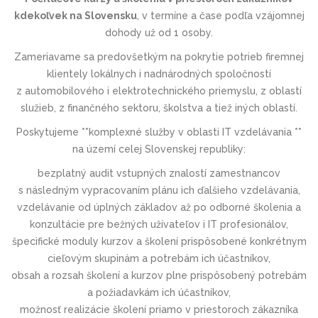
kdekoľvek na Slovensku
, v termíne a čase podľa vzájomnej
dohody už od 1 osoby.
Zameriavame sa predovšetkým na pokrytie potrieb firemnej
klientely lokálnych i nadnárodných spoločností
z automobilového i elektrotechnic­kého priemyslu, z oblastí
služieb, z finančného sektoru, školstva a tiež iných oblastí.
Poskytujeme **komplexné služby v oblasti IT vzdelávania **
na území celej Slovenskej republiky:
bezplatný audit vstupných znalostí zamestnancov
s následným vypracovaním plánu ich ďalšieho vzdelávania,
vzdelávanie od úplných základov až po odborné školenia a
konzultácie pre bežných užívateľov i IT profesionálov,
špecifické moduly kurzov a školení prispôsobené konkrétnym
cieľovým skupinám a potrebám ich účastníkov,
obsah a rozsah školení a kurzov plne prispôsobený potrebám
a požiadavkám ich účastníkov,
možnosť realizácie školení priamo v priestoroch zákazníka