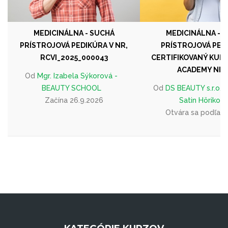
MEDICINÁLNA - SUCHÁ
MEDICINÁLNA - 
PRÍSTROJOVÁ PEDIKÚRA V NR,
PRÍSTROJOVÁ PED
RCVI_2025_000043
CERTIFIKOVANÝ KUR
ACADEMY NIT
Od
Mgr. Izabela Sýkorová -
BEAUTY SCHOOL
Od
DS BEAUTY s.r.o. -
Začína 26.9.2026
Satin Hörikov
Otvára sa podľa 