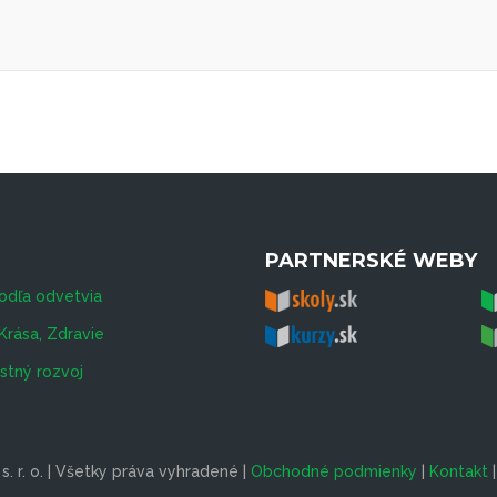
PARTNERSKÉ WEBY
odľa odvetvia
Krása, Zdravie
tný rozvoj
. r. o. | Všetky práva vyhradené |
Obchodné podmienky
|
Kontakt