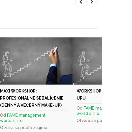
MAXI WORKSHOP:
WORKSHOP: HISTÓRIA MA
PROFESIONÁLNE SEBALÍČENIE
UPU
(DENNÝ A VEČERNÝ MAKE-UP)
Od
FAME management
world s. r. o.
Od
FAME management
world s. r. o.
Otvára sa podľa záujmu
Otvára sa podľa záujmu