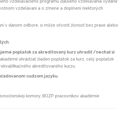
ného vzdelávacieho programu ďalšieho vzdelávania vydané
ivotnom vzdelávaní a o zmene a doplnení niektorých
í v danom odbore, si môže otvoriť živnosť bez praxe alebo
ilých
.
eme poplatok za akreditovaný kurz uhradiť /nechať si
 akadémií uhrádzať žiaden poplatok za kurz, celý poplatok
 rekvalifikačného akreditovaného kurzu.
 požadovanom cudzom jazyku
.
v Živnostenskej komory, BOZP pracovníkov akadémie