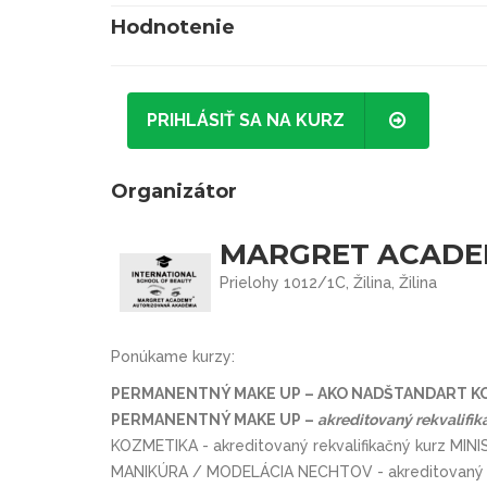
Hodnotenie
PRIHLÁSIŤ SA NA KURZ
Organizátor
MARGRET ACADEM
Prielohy 1012/1C, Žilina, Žilina
Ponúkame kurzy:
PERMANENTNÝ MAKE UP – AKO NADŠTANDART KO
PERMANENTNÝ MAKE UP –
akreditovaný rekvalif
KOZMETIKA - akreditovaný rekvalifikačný kurz 
MANIKÚRA / MODELÁCIA NECHTOV - akreditovaný 