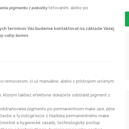
nenia pigmentu z pokožky
tetovaním, alebo po
ych termínov Vás budeme kontaktovať na základe Vašej
ý voľný termín.
i removerom, či už manuálne, alebo s prístrojom určeným
 ktorým taktiež efektívne dokážete odstrániť pigment z
odstraňovania pigmentu po permanentnom make upe, plne
 stavbe a fyziológií kože z hľadiska permanentného make
ečnostné a hygienické zásady, technologický postup