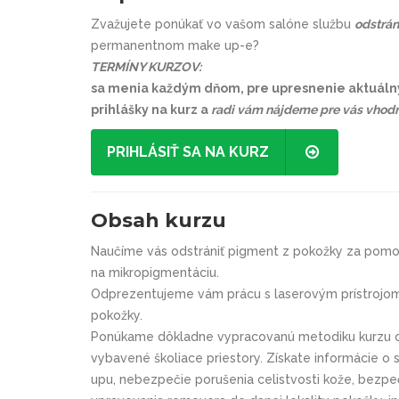
Zvažujete ponúkať vo vašom salóne službu
odstrá
permanentnom make up-e?
TERMÍNY KURZOV:
sa menia každým dňom, pre upresnenie aktuáln
prihlášky na kurz a
radi vám nájdeme pre vás vhodn
PRIHLÁSIŤ SA NA KURZ
Obsah kurzu
Naučíme vás odstrániť pigment z pokožky za pomoc
na mikropigmentáciu.
Odprezentujeme vám prácu s laserovým prístrojom,
pokožky.
Ponúkame dôkladne vypracovanú metodiku kurzu 
vybavené školiace priestory. Získate informácie o
upu, nebezpečie porušenia celistvosti kože, bezp