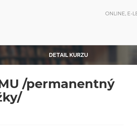
ONLINE, E-
DETAIL KURZU
PMU /permanentný
žky/