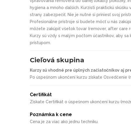
vpravovania removera do danej lokality pokožky, in
hygiena a mnoho ďalších. Kurzisti praktickú skúšk
strany zabezpečiť. Nie je nutné si priniesť svoj prístr
Profesionálne prístroje si budete môcť u nás zakúpiť
môžete zakúpiť všetok tovar (remover, after care rem
Kurzy sú vždy s malým počtom účastníkov, aby sa 
prístupom.
Cieľová skupina
Kurzy sú vhodné pre úplných začiatočníkov aj pr
Po úspešnom ukončení kurzu získate Osvedčenie (m
Certifikát
Získate Certifikát o úspešnom ukončení kurzu (mož
Poznámka k cene
Cena je za viac ako jednu techniku.