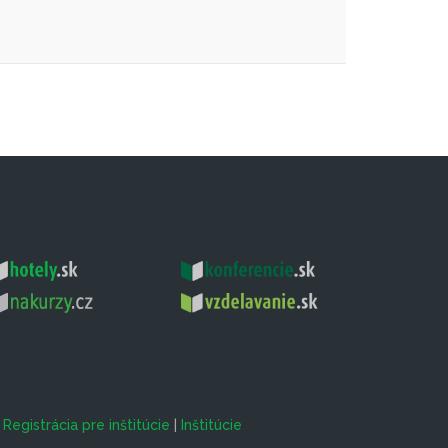
|
Registrácia pre inštitúcie
|
Inštitúcie