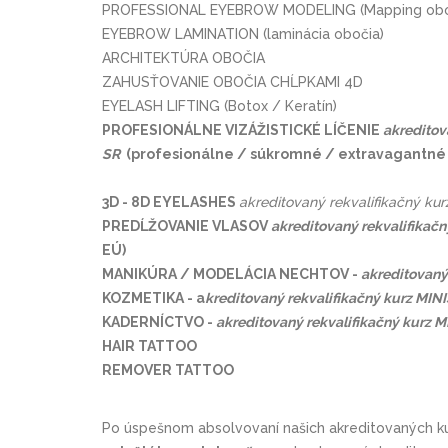
PROFESSIONAL EYEBROW MODELING (Mapping obo
EYEBROW LAMINATION (laminácia obočia)
ARCHITEKTÚRA OBOČIA
ZAHUSŤOVANIE OBOČIA CHĹPKAMI 4D
EYELASH LIFTING (Botox / Keratín)
PROFESIONÁLNE VIZÁŽISTICKÉ LÍČENIE
akredito
SR
(profesionálne / sú­kromné / extrava­gantné
3D - 8D EYELASHES
akreditovaný rekvalifikačný 
PREDĹŽOVANIE VLASOV
akreditovaný rekvalifik
EÚ)
MANIKÚRA / MODELÁCIA NECHTOV -
akreditovan
KOZMETIKA - a
kreditovaný rekvalifikačný kurz 
KADERNÍCTVO
-
akreditovaný rekvalifikačný kur
HAIR TATTOO
REMOVER TATTOO
Po úspešnom absolvovaní našich akreditovaných ku