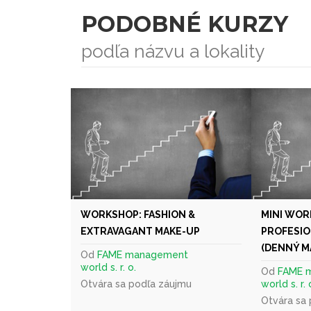
PODOBNÉ KURZY
podľa názvu a lokality
WORKSHOP: FASHION &
MINI WOR
EXTRAVAGANT MAKE-UP
PROFESIO
(DENNÝ M
Od
FAME management
world s. r. o.
Od
FAME 
Otvára sa podľa záujmu
world s. r. 
Otvára sa