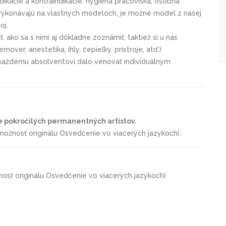
dikácie a kontraindikácie, hygiena pracoviska, osobná
u vykonávajú na vlastných modeloch, je možné model z našej
oj.
, ako sa s nimi aj dôkladne zoznámiť, taktiež si u nás
over, anestetika, ihly, čepieľky, prístroje, atď.)
každému absolventovi dalo venovať individuálnym
e pokročilých permanentných artistov.
ožnosť originálu Osvedčenie vo viacerých jazykoch).
nosť originálu Osvedčenie vo viacerých jazykoch)