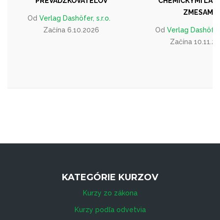
PREVÁDZKOVATEĽOV
CHEMICKÝMI LÁTK
ZMESAMI
Od
Verlag Dashöfer, s.r.o.
Začína 6.10.2026
Od
Verlag Dashöfer, 
Začína 10.11.2
KATEGÓRIE KURZOV
Kurzy zo zákona
Kurzy podľa odvetvia