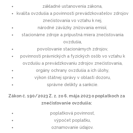
základné ustanovenia zákona,
kvalita ovzdušia a povinnosti prevádzkovateľov zdrojov
znečisťovania vo vzťahu k nej,
národné záväzky znižovania emisií,
stacionárne zdroje a prípustná miera znečisťovania
ovzdušia,
povoľovanie stacionárnych zdrojov,
povinnosti právnických a fyzických osôb vo vzťahu k
ovzdušiu a prevádzkovaniu zdrojov znečisťovania,
orgány ochrany ovzdušia a ich úlohy,
výkon štátnej správy v oblasti dozoru,
správne delikty a sankcie.
Zákon č. 190/2023 Z. z. zo 6. mája 2023 o poplatkoch za
znečisťovanie ovzdušia:
poplatková povinnosť,
výpočet poplatku,
oznamovanie údajov.