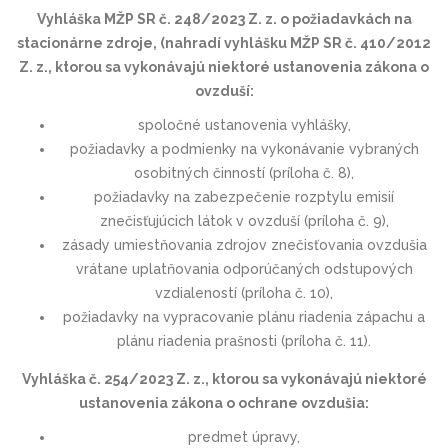
Vyhláška MŽP SR č. 248/2023 Z. z. o požiadavkách na
stacionárne zdroje, (nahradí vyhlášku MŽP SR č. 410/2012
Z. z., ktorou sa vykonávajú niektoré ustanovenia zákona o
ovzduší:
spoločné ustanovenia vyhlášky,
požiadavky a podmienky na vykonávanie vybraných
osobitných činností (príloha č. 8),
požiadavky na zabezpečenie rozptylu emisií
znečisťujúcich látok v ovzduší (príloha č. 9),
zásady umiestňovania zdrojov znečisťovania ovzdušia
vrátane uplatňovania odporúčaných odstupových
vzdialeností (príloha č. 10),
požiadavky na vypracovanie plánu riadenia zápachu a
plánu riadenia prašnosti (príloha č. 11).
Vyhláška č. 254/2023 Z. z., ktorou sa vykonávajú niektoré
ustanovenia zákona o ochrane ovzdušia:
predmet úpravy,