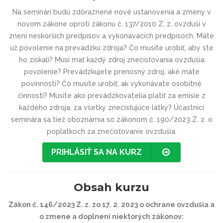
Na seminári budú zdôraznené nové ustanovenia a zmeny v
novom zákone oproti zákonu č. 137/2010 Z. z. ovzduší v
znení neskorších predpisov a vykonávacích predpisoch. Máte
už povolenie na prevádzku zdroja? Čo musíte urobiť, aby ste
ho získali? Musí mať každý zdroj znečisťovania ovzdušia
povolenie? Prevádzkujete prenosný zdroj, aké máte
povinnosti? Čo musíte urobiť, ak vykonávate osobitné
činnosti? Musíte ako prevádzkovatelia platiť za emisie z
každého zdroja, za všetky znečisťujúce látky? Účastníci
seminára sa tiež oboznámia so zákonom č. 190/2023 Z. z. o
poplatkoch za znečisťovanie ovzdušia.
PRIHLÁSIŤ SA NA KURZ
Obsah kurzu
Zákon č. 146/2023 Z. z. zo 17. 2. 2023 o ochrane ovzdušia a
o zmene a doplnení niektorých zákonov: