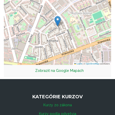
Leaflet
|
©
OpenStreetMap
contributors
Zobraziť na Google Mapách
KATEGÓRIE KURZOV
Kurzy zo zákona
Kurzy podľa odvetvia