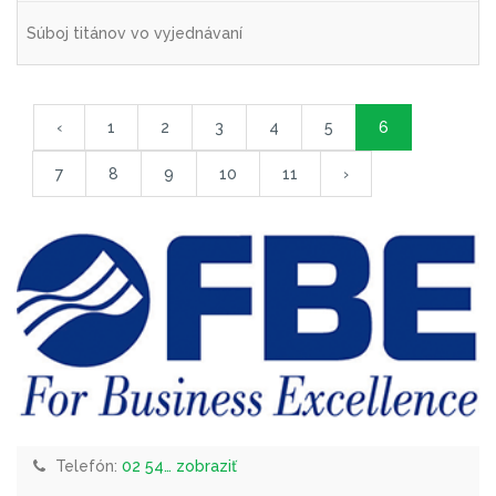
Súboj titánov vo vyjednávaní
‹
1
2
3
4
5
6
7
8
9
10
11
›
Telefón:
02 54… zobraziť