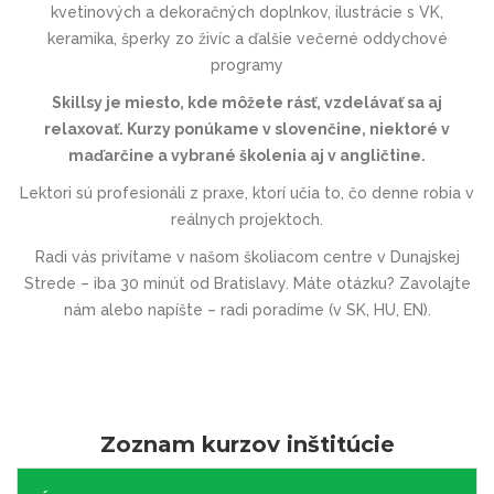
kvetinových a dekoračných doplnkov, ilustrácie s VK,
keramika, šperky zo živíc a ďalšie večerné oddychové
programy
Skillsy je miesto, kde môžete rásť, vzdelávať sa aj
relaxovať.
Kurzy ponúkame v slovenčine, niektoré v
maďarčine a vybrané školenia aj v angličtine.
Lektori sú profesionáli z praxe, ktorí učia to, čo denne robia v
reálnych projektoch.
Radi vás privítame v našom školiacom centre v Dunajskej
Strede – iba 30 minút od Bratislavy. Máte otázku? Zavolajte
nám alebo napíšte – radi poradíme (v SK, HU, EN).
Zoznam kurzov inštitúcie