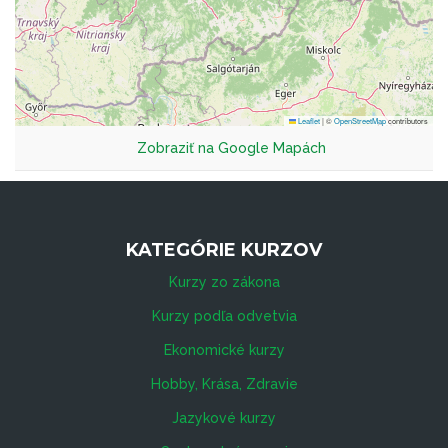
Leaflet
|
©
OpenStreetMap
contributors
Zobraziť na Google Mapách
KATEGÓRIE KURZOV
Kurzy zo zákona
Kurzy podľa odvetvia
Ekonomické kurzy
Hobby, Krása, Zdravie
Jazykové kurzy