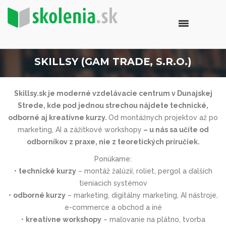
SKILLSY (GAM TRADE, S.R.O.)
Skillsy.sk je moderné vzdelávacie centrum v Dunajskej
Strede, kde pod jednou strechou nájdete technické,
odborné aj kreatívne kurzy.
Od montážnych projektov až po
marketing, AI a zážitkové workshopy
– u nás sa učíte od
odborníkov z praxe, nie z teoretických príručiek.
Ponúkame:
•
technické kurzy
– montáž žalúzií, roliet, pergol a ďalších
tieniacich systémov
•
odborné kurzy
– marketing, digitálny marketing, AI nástroje,
e-commerce a obchod a iné
•
kreatívne workshopy
– maľovanie na plátno, tvorba