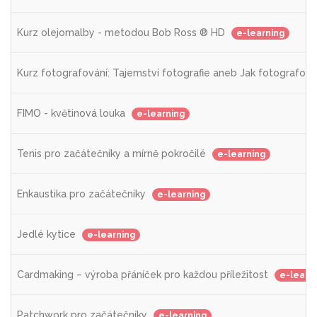
Kurz olejomalby - metodou Bob Ross ® HD
e-learning
Kurz fotografování: Tajemství fotografie aneb Jak fotografov
FIMO - květinová louka
e-learning
Tenis pro začátečníky a mírně pokročilé
e-learning
Enkaustika pro začátečníky
e-learning
Jedlé kytice
e-learning
Cardmaking – výroba přáníček pro každou příležitost
e-learn
Patchwork pro začátečníky
e-learning