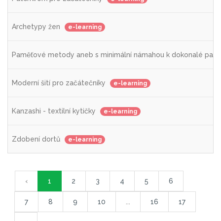
Archetypy žen
e-learning
Paměťové metody aneb s minimální námahou k dokonalé pam
Moderní šití pro začátečníky
e-learning
Kanzashi - textilní kytičky
e-learning
Zdobení dortů
e-learning
‹
1
2
3
4
5
6
7
8
9
10
...
16
17