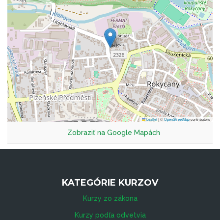
Leaflet
|
©
OpenStreetMap
contributors
Zobraziť na Google Mapách
KATEGÓRIE KURZOV
Kurzy zo zákona
Kurzy podľa odvetvia