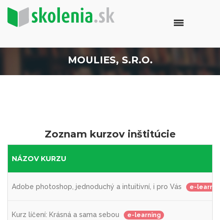
MOULIES, S.R.O.
Zoznam kurzov inštitúcie
NÁZOV KURZU
Adobe photoshop, jednoduchý a intuitivní, i pro Vás
e-learnin
Kurz líčení: Krásná a sama sebou
e-learning