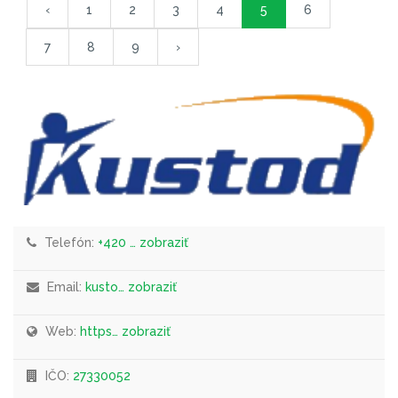
‹
1
2
3
4
5
6
7
8
9
›
Telefón:
+420 … zobraziť
Email:
kusto… zobraziť
Web:
https… zobraziť
IČO:
27330052