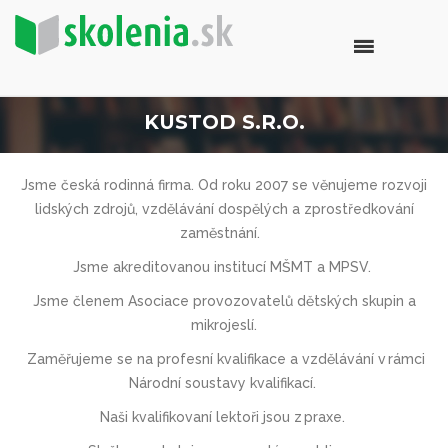
KUSTOD S.R.O.
Jsme česká rodinná firma. Od roku 2007 se věnujeme rozvoji
lidských zdrojů, vzdělávání dospělých a zprostředkování
zaměstnání.
Jsme akreditovanou institucí MŠMT
a
MPSV.
Jsme členem Asociace provozovatel
ů
d
ě
tských skupin a
mikrojeslí.
Zaměřujeme se na profesní kvalifikace a vzdělávání v rámci
Národní soustavy kvalifikací.
Naši kvalifikovaní lektoři jsou z praxe.