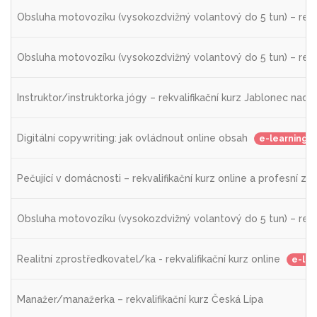
Obsluha motovozíku (vysokozdvižný volantový do 5 tun) – rekva
Obsluha motovozíku (vysokozdvižný volantový do 5 tun) – rekva
Instruktor/instruktorka jógy – rekvalifikační kurz Jablonec nad 
Digitální copywriting: jak ovládnout online obsah
e-learning
Pečující v domácnosti – rekvalifikační kurz online a profesní z
Obsluha motovozíku (vysokozdvižný volantový do 5 tun) – rekva
Realitní zprostředkovatel/ka - rekvalifikační kurz online
e-lea
Manažer/manažerka – rekvalifikační kurz Česká Lípa