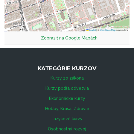
Leaflet
|
©
OpenStreetMap
contributors
Zobraziť na Google Mapách
KATEGÓRIE KURZOV
Kurzy zo zákona
Kurzy podľa odvetvia
Ekonomické kurzy
Hobby, Krása, Zdravie
Jazykové kurzy
Osobnostný rozvoj