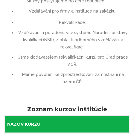
Služby poskytujeme po celé republice:
V
zdělávání
pro firmy a instituce
na zakázku.
Rekvalifikace
.
Vzdělávání a poradenství v systému Národní soustavy
kvalifikací (NSK),
z oblastí odborného vzdělávání a
rekvalifikací.
Jsme dodavatelem rekvalifikační kurzů pro Úřad práce
v ČR.
Máme povolení ke zprostředkování zaměstnání na
území ČŘ.
Zoznam kurzov inštitúcie
NÁZOV KURZU