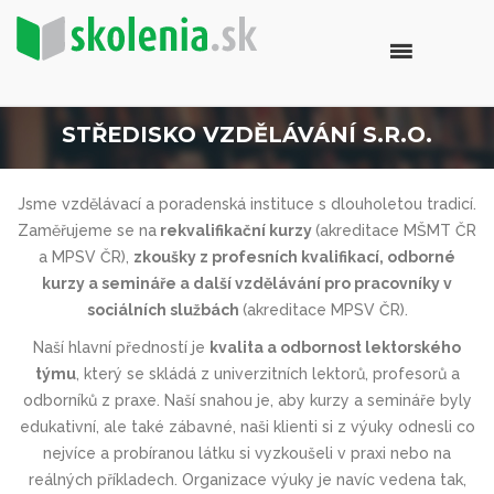
STŘEDISKO VZDĚLÁVÁNÍ S.R.O.
Jsme vzdělávací a poradenská instituce s dlouholetou tradicí.
Zaměřujeme se na
rekvalifikační kurzy
(akreditace MŠMT ČR
a MPSV ČR),
zkoušky z profesních kvalifikací, odborné
kurzy a semináře a další vzdělávání pro pracovníky v
sociálních službách
(akreditace MPSV ČR).
Naší hlavní předností je
kvalita a odbornost lektorského
týmu
, který se skládá z univerzitních lektorů, profesorů a
odborníků z praxe. Naší snahou je, aby kurzy a semináře byly
edukativní, ale také zábavné, naši klienti si z výuky odnesli co
nejvíce a probíranou látku si vyzkoušeli v praxi nebo na
reálných příkladech. Organizace výuky je navíc vedena tak,