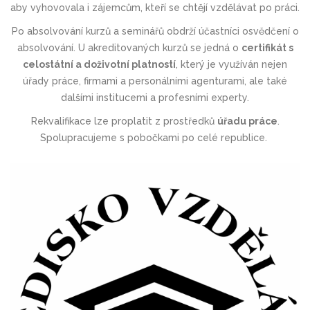
aby vyhovovala i zájemcům, kteří se chtějí vzdělávat po práci.
Po absolvování kurzů a seminářů obdrží účastníci osvědčení o
absolvování. U akreditovaných kurzů se jedná o
certifikát s
celostátní a doživotní platností
, který je využíván nejen
úřady práce, firmami a personálními agenturami, ale také
dalšími institucemi a profesními experty.
Rekvalifikace lze proplatit z prostředků
úřadu práce
.
Spolupracujeme s pobočkami po celé republice.