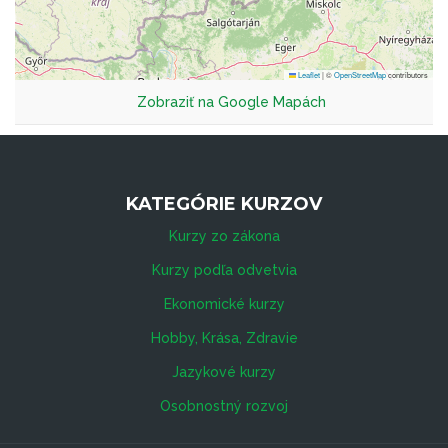
Leaflet
|
©
OpenStreetMap
contributors
Zobraziť na Google Mapách
KATEGÓRIE KURZOV
Kurzy zo zákona
Kurzy podľa odvetvia
Ekonomické kurzy
Hobby, Krása, Zdravie
Jazykové kurzy
Osobnostný rozvoj