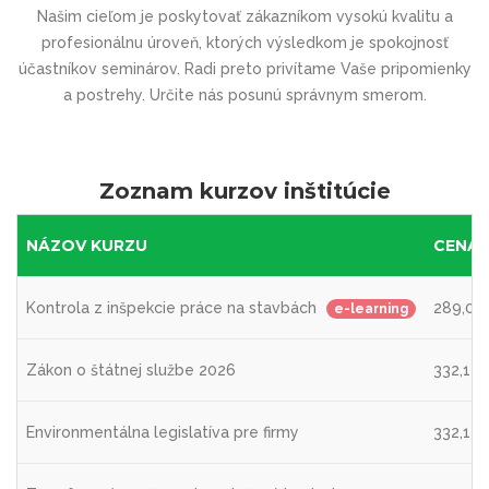
Našim cieľom je poskytovať zákazníkom vysokú kvalitu a
profesionálnu úroveň, ktorých výsledkom je spokojnosť
účastníkov seminárov. Radi preto privítame Vaše pripomienky
a postrehy. Určite nás posunú správnym smerom.
Zoznam kurzov inštitúcie
NÁZOV KURZU
CENA
Kontrola z inšpekcie práce na stavbách
289,05
e-learning
Zákon o štátnej službe 2026
332,1 E
Environmentálna legislatíva pre firmy
332,1 E