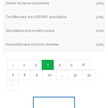
Senior mzdová účtovníčka
1205,4
Certifikovaný kurz ENVIRO špecialista
1205,4
Špecialista pracovného práva
1205,4
Konsolidovaná účtovná závierka
1205,4
‹
1
2
3
4
5
6
7
8
9
10
...
31
32
›