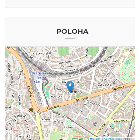
POLOHA
Leaflet
|
©
OpenStreetMap
contributors