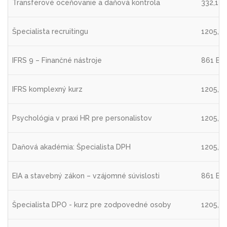
Transferové oceňovanie a daňová kontrola
332,1 E
Špecialista recruitingu
1205,4
IFRS 9 – Finančné nástroje
861 EU
IFRS komplexný kurz
1205,4
Psychológia v praxi HR pre personalistov
1205,4
Daňová akadémia: Špecialista DPH
1205,4
EIA a stavebný zákon – vzájomné súvislosti
861 EU
Špecialista DPO - kurz pre zodpovedné osoby
1205,4