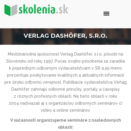
VERLAG DASHÖFER, S.R.O.
Medzinárodná spoločnosť Verlag Dashöfer, s.r.o. pôsobí na
Slovensku od roku 1997. Počas svojho pôsobenia sa zaradila
k popredným odborným vydavateľstvám v SR a jej meno
prezentuje poskytovanie kvalitných a aktuálnych informacií
pre širokú odbornú verejnosť. Publikácie vydavateľstva Verlag
Dashöfer zahŕňajú odborné príručky, portály a časopisy
z rôznych profesných oblastí. Na tieto oblasti v roku
2004 nadviazali aj s organizáciou odborných seminárov či
video a online seminárov.
V súčasnosti organizujeme semináre z nasledovných
oblastí: