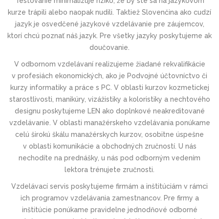
Testovanie minimalizuje riziko, že by ste sa na jazykovom
kurze trápili alebo naopak nudili. Taktiež Slovenčina ako cudzí
jazyk je osvedčené jazykové vzdelávanie pre záujemcov,
ktorí chcú poznať náš jazyk. Pre všetky jazyky poskytujeme ak
doučovanie.
V odbornom vzdelávaní realizujeme žiadané rekvalifikácie
v profesiách ekonomických, ako je Podvojné účtovníctvo či
kurzy informatiky a práce s PC. V oblasti kurzov kozmetickej
starostlivosti, manikúry, vizážistiky a koloristiky a nechtového
designu poskytujeme LEN ako doplnkové neakreditované
vzdelávanie. V oblasti manažérskeho vzdelávania ponúkame
celú širokú škálu manažérskych kurzov, osobitne úspešne
v oblasti komunikácie a obchodných zručností. U nás
nechodíte na prednášky, u nás pod odborným vedením
lektora trénujete zručnosti.
Vzdelávací servis poskytujeme firmám a inštitúciám v rámci
ich programov vzdelávania zamestnancov. Pre firmy a
inštitúcie ponúkame pravidelne jednodňové odborné