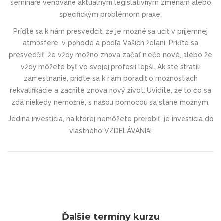
semináre venované aktuálnym legislatívnym zmenám alebo
špecifickým problémom praxe.
Príďte sa k nám presvedčiť, že je možné sa učiť v príjemnej
atmosfére, v pohode a podľa Vašich želaní. Príďte sa
presvedčiť, že vždy možno znova začať niečo nové, alebo že
vždy môžete byť vo svojej profesii lepší. Ak ste stratili
zamestnanie, príďte sa k nám poradiť o možnostiach
rekvalifikácie a začnite znova nový život. Uvidíte, že to čo sa
zdá niekedy nemožné, s našou pomocou sa stane možným.
Jediná investícia, na ktorej nemôžete prerobiť, je investícia do
vlastného VZDELÁVANIA!
Ďalšie termíny kurzu