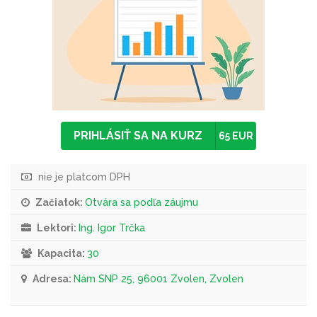
PRIHLÁSIŤ SA NA KURZ
65 EUR
nie je platcom DPH
Začiatok:
Otvára sa podľa záujmu
Lektori:
Ing. Igor Trčka
Kapacita:
30
Adresa:
Nám SNP 25, 96001 Zvolen, Zvolen