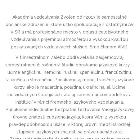
Akadémia vzdelávania Zvolen od r.2013 je samostatné
občianske združenie, ktoré úzko spolupracuje s ostatnými AV
v SR a má profesionálne miesto v oblasti celoživotného
vzdelávania s príjemnou atmosférou a vysokou kvalitou
poskytovaných vzdelávacích služieb. Sme členom AIVD.
V trimestrálnom /alebo podľa želania záujemcov aj
semestrálnom či ročnom/ štúdiu ponúkame jazykové kurzy –
učíme angličtinu, nemčinu, ruštinu, španielčinu, francúzštinu,
taliančinu a slovenčinu. Ponúkame aj menej tradičné jazykové
kurzy, ako je maďarčina, poľština, ukrajinčina, ai. Učíme
individuálnych študujúcich, ale aj zamestnancov podnikov a
inštitúcií v rámci firemného jazykového vzdelávania.
Ponúkame individuálne bezplatné testovanie Vašej jazykovej
úrovne znalosti cudzieho jazyka, ktorá Vám z vysokou
pravdepodobnosťou ukáže, v ktorej úrovni medzinárodnej
stupnice jazykových znalostí sa práve nachádzate.