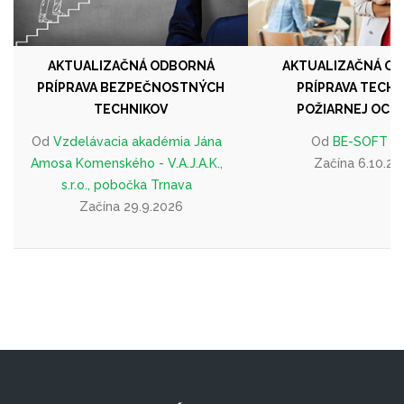
AKTUALIZAČNÁ ODBORNÁ
AKTUALIZAČNÁ O
PRÍPRAVA BEZPEČNOSTNÝCH
PRÍPRAVA TECHN
TECHNIKOV
POŽIARNEJ OCH
Od
Vzdelávacia akadémia Jána
Od
BE-SOFT a.s
Amosa Komenského - V.A.J.A.K.,
Začína 6.10.20
s.r.o., pobočka Trnava
Začína 29.9.2026