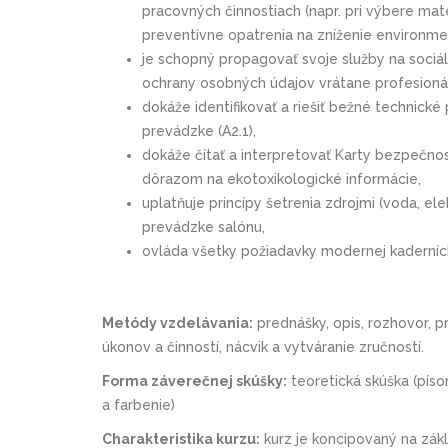
pracovných činnostiach (napr. pri výbere mat
preventívne opatrenia na zníženie environmen
je schopný propagovať svoje služby na sociál
ochrany osobných údajov vrátane profesionál
dokáže identifikovať a riešiť bežné technick
prevádzke (A2.1),
dokáže čítať a interpretovať Karty bezpečn
dôrazom na ekotoxikologické informácie,
uplatňuje princípy šetrenia zdrojmi (voda, el
prevádzke salónu,
ovláda všetky požiadavky modernej kadernícke
Metódy vzdelávania:
prednášky, opis, rozhovor, p
úkonov a činností, nácvik a vytváranie zručností.
Forma záverečnej skúšky:
teoretická skúška (píso
a farbenie)
Charakteristika kurzu:
kurz je koncipovaný na zák