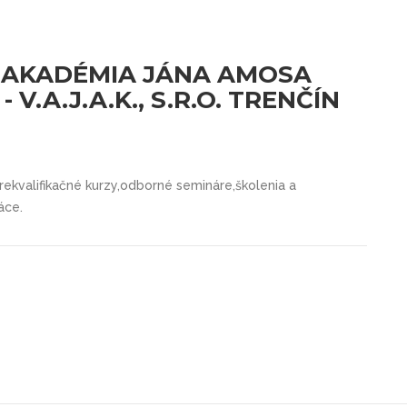
 AKADÉMIA JÁNA AMOSA
V.A.J.A.K., S.R.O. TRENČÍN
ekvali­fikačné kurzy,odborné semináre,školenia a
áce.