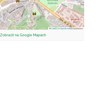
Leaflet
|
©
OpenStreetMap
contributors
Zobraziť na Google Mapách