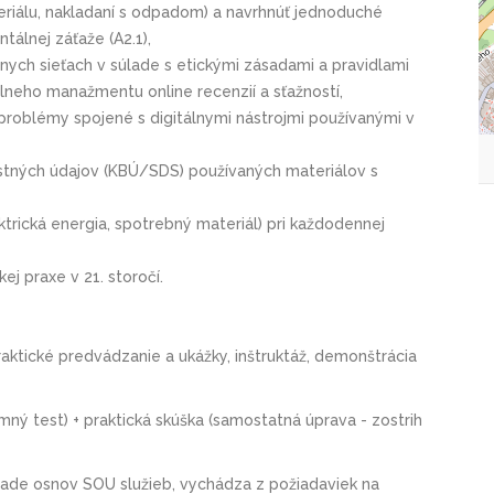
eriálu, nakladaní s odpadom) a navrhnúť jednoduché
tálnej záťaže (A2.1),
nych sieťach v súlade s etickými zásadami a pravidlami
neho manažmentu online recenzií a sťažností,
é problémy spojené s digitálnymi nástrojmi používanými v
ostných údajov (KBÚ/SDS) používaných materiálov s
ektrická energia, spotrebný materiál) pri každodennej
j praxe v 21. storočí.
raktické predvádzanie a ukážky, inštruktáž, demonštrácia
mný test) + praktická skúška (samostatná úprava - zostrih
lade osnov SOU služieb, vychádza z požiadaviek na