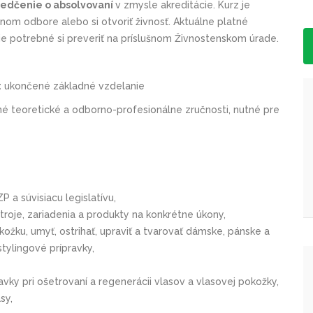
edčenie o absolvovaní
v zmysle akreditácie
. Kurz je
nom odbore alebo si otvoriť živnosť. Aktuálne platné
e potrebné si preveriť na príslušnom Živnostenskom úrade.
:
ukončené základné vzdelanie
é teoretické a odborno-profesionálne zručnosti, nutné pre
P a súvisiacu legisla
tív
u,
stroje, zariadenia a produkty na konkrétne úkony,
ožku, umyť, ostrihať, upraviť a tvarovať dámske, pánske a
tylingové prípravky,
avky pri ošetrovaní a regenerácii vlasov a vlasovej pokožky,
sy,