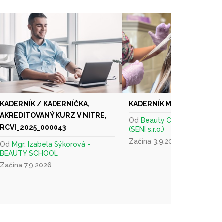
KADERNÍK / KADERNÍČKA,
KADERNÍK MASTER REŠTA
AKREDITOVANÝ KURZ V NITRE,
Od
Beauty College BCL
RCVI_2025_000043
(SENI s.r.o.)
Začína 3.9.2026
Od
Mgr. Izabela Sýkorová -
BEAUTY SCHOOL
Začína 7.9.2026