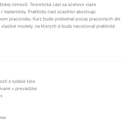
tickej činnosti. Teoretická časť sa účelovo viaže
 kaderníčky. Praktickú časť účastníci absolvujú
nom pracovisku. Kurz bude prebiehať počas pracovných dní
 vlastné modely, na ktorých si budú nacvičovať praktické
vosti o ľudské telo
užívané v prevádzke
ov
nie