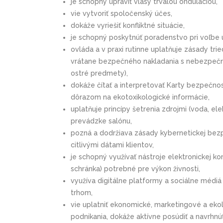
je schopný upraviť vlasy trvalou onduláciou,
vie vytvoriť spoločenský účes,
dokáže vyriešiť konfliktné situácie,
je schopný poskytnúť poradenstvo pri voľbe ú
ovláda a v praxi rutinne uplatňuje zásady t
vrátane bezpečného nakladania s nebezpeč
ostré predmety),
dokáže čítať a interpretovať Karty bezpečn
dôrazom na ekotoxikologické informácie,
uplatňuje princípy šetrenia zdrojmi (voda, el
prevádzke salónu,
pozná a dodržiava zásady kybernetickej bezp
citlivými dátami klientov,
je schopný využívať nástroje elektronickej k
schránka) potrebné pre výkon živnos
ti
,
využíva digitálne platformy a sociálne médiá
trhom,
vie uplatniť ekonomické, marketingové a ekol
podnikania, dokáže aktívne posúdiť a navrhnúť