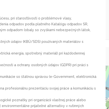
česu, pri starostlivosti o problémové vlasy,
riedenia odpadov podľa platného Katalógu odpadov SR,
ným odpadom (obaly so zvyškami nebezpečných látok,
ostných údajov (KBÚ/SDS) používaných materiálov s
ektrická energia, spotrebný materiál) pri každodennej
ečnosti a ochrany osobných údajov (GDPR) pri práci s
omunikácie so štátnou správou (e-Government, elektronická
 na profesionálnu prezentáciu svojej práce a komunikáciu s
ogické poznatky pri organizácii vlastnej práce alebo
 environmentálne prijateľné alternatívy v rutinných