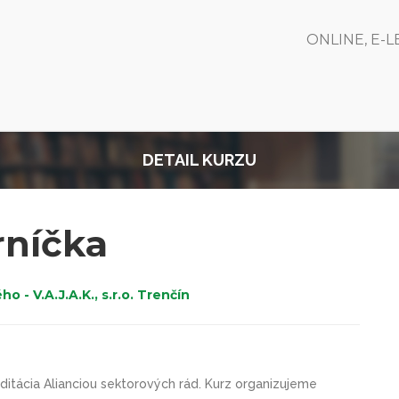
ONLINE, E-
DETAIL KURZU
rníčka
- V.A.J.A.K., s.r.o. Trenčín
itácia Alianciou sektorových rád.
Kurz organizujeme