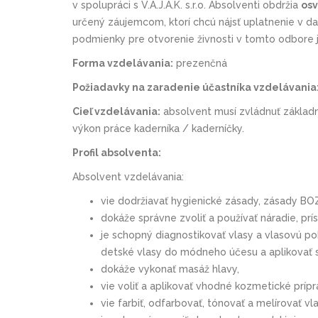
v spolupráci s V.A.J.A.K. s.r.o.
Absolventi obdržia
osv
určený záujemcom, ktorí chcú nájsť uplatnenie v da
podmienky pre otvorenie živnosti v tomto odbore j
Forma vzdelávania:
prezenčná
Požiadavky na zaradenie účastníka vzdelávania
Cieľ vzdelávania:
absolvent musí zvládnuť základn
výkon práce kaderníka /
kaderníčky
.
Profil absolventa:
Absolvent vzdelávania:
vie dodržiavať hygienické zásady, zásady BOZ
dokáže správne zvoliť a používať náradie, prí
je schopný diagnostikovať vlasy a vlasovú pok
detské vlasy do módneho účesu a aplikovať s
dokáže vykonať masáž hlavy,
vie voliť a aplikovať vhodné kozmetické prípr
vie farbiť, odfarbovať, tónovať a melírovať vla