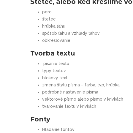
Štetec, alebo keď kreslíme v
pero
štetec
hrúbka ťahu
spôsob ťahu a vzhľady ťahov
obkresľovanie
Tvorba textu
písanie textu
typy textov
blokový text
zmena štýlu písma – farba, typ, hrúbka
podrobné nastavenie písma
vektorové písmo alebo písmo v krivkách
tvarovanie textu v krivkách
Fonty
Hľadanie fontov