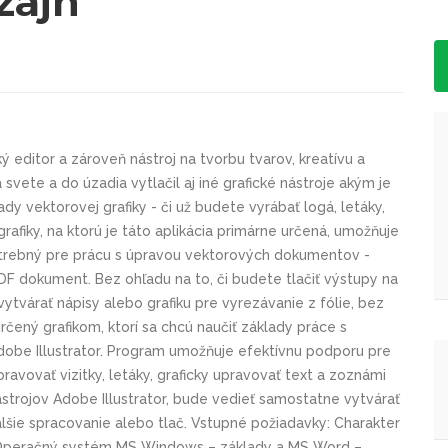
zajn
ý editor a zároveň nástroj na tvorbu tvarov, kreatívu a
 svete a do úzadia vytlačil aj iné grafické nástroje akým je
ady vektorovej grafiky - či už budete vyrábať logá, letáky,
afiky, na ktorú je táto aplikácia primárne určená, umožňuje
potrebný pre prácu s úpravou vektorových dokumentov -
.PDF dokument. Bez ohľadu na to, či budete tlačiť výstupy na
ytvárať nápisy alebo grafiku pre vyrezávanie z fólie, bez
určený grafikom, ktorí sa chcú naučiť základy práce s
obe Illustrator. Program umožňuje efektívnu podporu pre
pravovať vizitky, letáky, graficky upravovať text a zoznámi
ástrojov Adobe Illustrator, bude vedieť samostatne vytvárať
ďalšie spracovanie alebo tlač. Vstupné požiadavky: Charakter
 Operačný systém MS Windows – základy a MS Word –