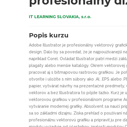
profesionálny di
IT LEARNING SLOVAKIA, s.r.o.
Popis kurzu
Adobe Illustrator je profesionálny vektorový grafick
design. Dalo by sa povedať, že je najpoužívanejší na
napríklad Corel. Ovládať Illustrator patrí medzi zákl
plagáty alebo menšie katalógy. Okrem vektorovej gr
pracovať aj s bitmapovou rastrovou grafikou. Je 
otvoríte i uložíte s ním súbory ako .AI, .EPS alebo 
papier, vytvárať návrhy na prezentačné predmety, v
vektorov a bez Illustratora to pôjde ťažko. Kurz je 
vektorovou grafikou v profesionálnom programe Ad
vytváranie modernej grafiky. Absolvent sa naučí pri
sa so základmi dizajnu. Získa prehľad o používaní n
profesionálnu vektorovú grafiku a pripraviť ju pre 
modulu vyžaduje od účastníkov znalosti modulov