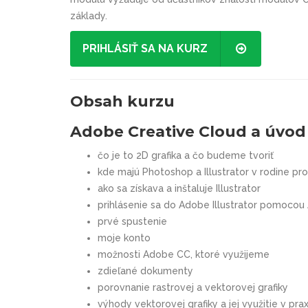
základy.
PRIHLÁSIŤ SA NA KURZ
Obsah kurzu
Adobe Creative Cloud a úvod 
čo je to 2D grafika a čo budeme tvoriť
kde majú Photoshop a Illustrator v rodine pr
ako sa získava a inštaluje Illustrator
prihlásenie sa do Adobe Illustrator pomocou
prvé spustenie
moje konto
možnosti Adobe CC, ktoré využijeme
zdieľané dokumenty
porovnanie rastrovej a vektorovej grafiky
výhody vektorovej grafiky a jej využitie v prax