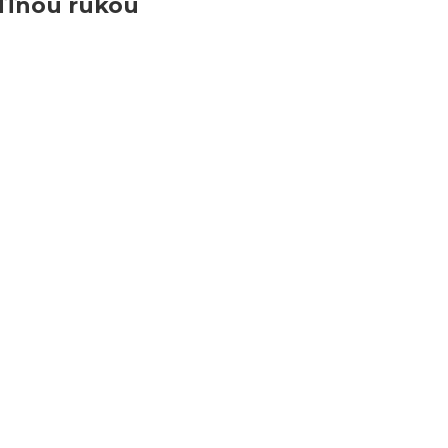
oľľnou rukou