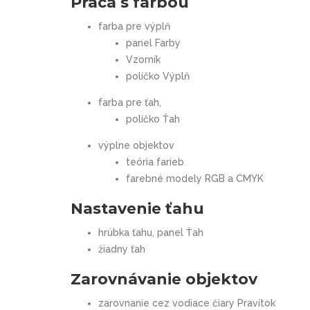
Práca s farbou
farba pre výplň
panel Farby
Vzorník
políčko Výplň
farba pre ťah,
políčko Ťah
výplne objektov
teória farieb
farebné modely RGB a CMYK
Nastavenie ťahu
hrúbka ťahu, panel Ťah
žiadny ťah
Zarovnávanie objektov
zarovnanie cez vodiace čiary Pravítok