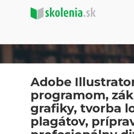
Adobe Illustrator 
programom, zákl
grafiky, tvorba l
plagátov, príprav