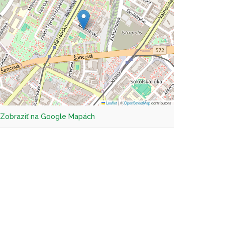
Leaflet
|
©
OpenStreetMap
contributors
Zobraziť na Google Mapách