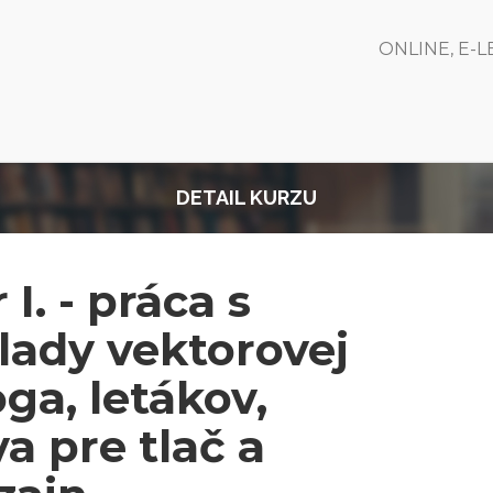
ONLINE, E-
DETAIL KURZU
I. - práca s
ady vektorovej
oga, letákov,
a pre tlač a