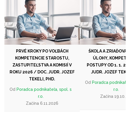
PRVÉ KROKY PO VOĽBÁCH
ŠKOLA A ZRIAĎOVAT
KOMPETENCIE STAROSTU,
ÚLOHY, KOMPETEN
ZASTUPITEĽSTVA A KOMISIÍ V
POSTUPY OD 1. 1. 20
ROKU 2026 / DOC. JUDR. JOZEF
JUDR. JOZEF TEKEL
TEKELI, PHD.
Od
Poradca podnikateľa
Od
Poradca podnikateľa, spol. s
r.o.
r.o.
Začína 19.10.2
Začína 6.11.2026