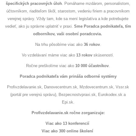
špecifických pracovných úloh
. Pomáhame mzdárom, personalistom,
účtovníkom, riaditeľom škôl, starostom, vedeniu firiem a pracovníkom
verejnej správy. Vždy tam, kde sa mení legislatíva a kde potrebujete
vedieť, ako ju správne uplatniť v praxi.
Sme Poradca podnikateľa, tím
odborníkov, vaši osobní poradcovia.
Na trhu pôsobíme viac ako
36 rokov
.
Vo vzdelávaní máme viac ako
13 rokov
skúseností.
Ročne preškolíme viac ako
10 000 účastníkov
.
Poradca podnikateľa vám prináša odborné systémy
Profivzdelavanie.sk, Danovecentrum.sk, Mzdovecentrum.sk, Vssr.sk
(portál pre verejnú správu), Bezpecnostvpraxi.sk, Eurokodex.sk a
Epi.sk.
Profivzdelavanie.sk ročne zorganizuje:
Viac ako 13 konferencií
Viac ako 300 online školení