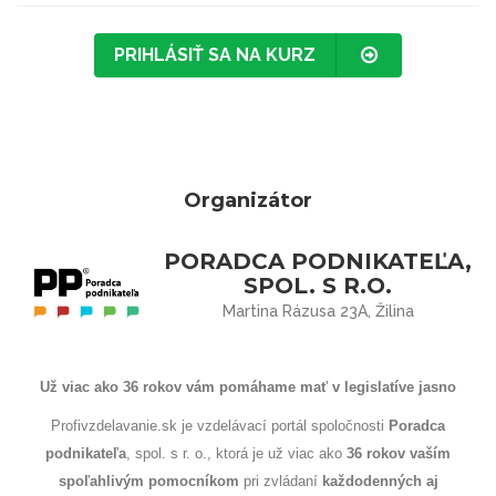
PRIHLÁSIŤ SA NA KURZ
Organizátor
PORADCA PODNIKATEĽA,
SPOL. S R.O.
Martina Rázusa 23A, Žilina
Už viac ako 36 rokov vám pomáhame mať v legislatíve jasno
Profivzdelavanie.sk je vzdelávací portál spoločnosti
Poradca
podnikateľa
, spol. s r. o., ktorá je už viac ako
36 rokov
vaším
spoľahlivým pomocníkom
pri zvládaní
každodenných aj