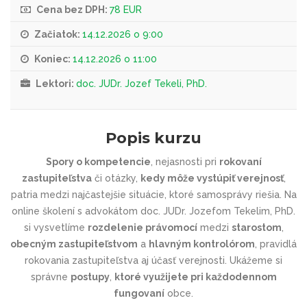
Cena bez DPH:
78 EUR
Začiatok:
14.12.2026 o 9:00
Koniec:
14.12.2026 o 11:00
Lektori:
doc. JUDr. Jozef Tekeli, PhD.
Popis kurzu
Spory o kompetencie
, nejasnosti pri
rokovaní
zastupiteľstva
či otázky,
kedy môže vystúpiť verejnosť
,
patria medzi najčastejšie situácie, ktoré samosprávy riešia. Na
online školení s advokátom doc. JUDr. Jozefom Tekelim, PhD.
si vysvetlíme
rozdelenie právomocí
medzi
starostom
,
obecným zastupiteľstvom
a
hlavným kontrolórom
, pravidlá
rokovania zastupiteľstva aj účasť verejnosti. Ukážeme si
správne
postupy
,
ktoré využijete pri každodennom
fungovaní
obce.