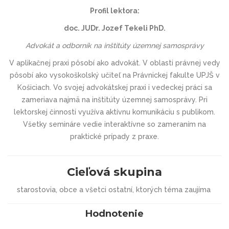
Profil lektora:
doc. JUDr. Jozef Tekeli PhD.
Advokát a odborník na inštitúty územnej samosprávy
V aplikačnej praxi pôsobí ako advokát. V oblasti právnej vedy
pôsobí ako vysokoškolský učiteľ na Právnickej fakulte UPJŠ v
Košiciach. Vo svojej advokátskej praxi i vedeckej práci sa
zameriava najmä na inštitúty územnej samosprávy. Pri
lektorskej činnosti využíva aktívnu komunikáciu s publikom.
Všetky semináre vedie interaktívne so zameraním na
praktické prípady z praxe.
Cieľová skupina
starostovia, obce a všetci ostatní, ktorých téma zaujíma
Hodnotenie