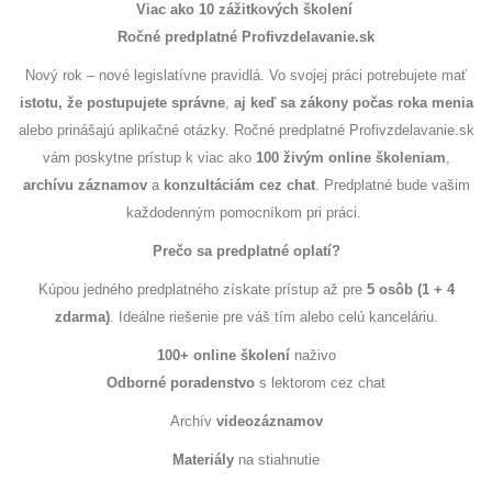
Viac ako 10 zážitkových školení
Ročné predplatné Profivzdelavanie.sk
Nový rok – nové legislatívne pravidlá. Vo svojej práci potrebujete mať
istotu, že postupujete správne
,
aj keď sa zákony počas roka menia
alebo prinášajú aplikačné otázky. Ročné predplatné Profivzdelavanie.sk
vám poskytne prístup k viac ako
100 živým online školeniam
,
archívu záznamov
a
konzultáciám cez chat
. Predplatné bude vašim
každodenným pomocníkom pri práci.
Prečo sa predplatné oplatí?
Kúpou jedného predplatného získate prístup až pre
5 osôb (1 + 4
zdarma)
. Ideálne riešenie pre váš tím alebo celú kanceláriu.
100+ online školení
naživo
Odborné poradenstvo
s lektorom cez chat
Archív
videozáznamov
Materiály
na stiahnutie