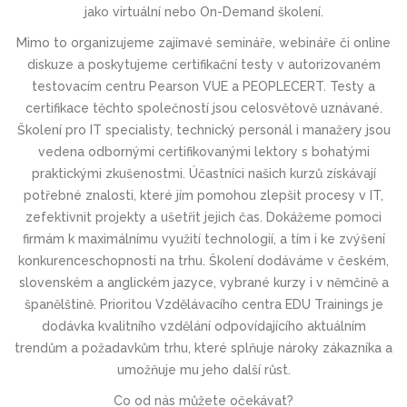
jako
virtuální
nebo
On-Demand školení
.
Mimo to organizujeme zajímavé
semináře, webináře či online
diskuze
a poskytujeme
certifikační testy v autorizovaném
testovacím centru Pearson VUE a PEOPLECERT
. Testy a
certifikace těchto společností jsou celosvětově uznávané.
Školení pro IT specialisty, technický personál i manažery jsou
vedena odbornými certifikovanými lektory s bohatými
praktickými zkušenostmi. Účastníci našich kurzů získávají
potřebné znalosti, které jím pomohou zlepšit procesy v IT,
zefektivnit projekty a ušetřit jejich čas. Dokážeme pomoci
firmám k maximálnímu využití technologií, a tím i ke zvýšení
konkurenceschop­nosti na trhu. Školení dodáváme v českém,
slovenském a anglickém jazyce, vybrané kurzy i v němčině a
španělštině. Prioritou Vzdělávacího centra EDU Trainings je
dodávka kvalitního vzdělání odpovídajícího aktuálním
trendům a požadavkům trhu, které splňuje nároky zákazníka a
umožňuje mu jeho další růst.
Co od nás můžete očekávat?