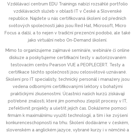
Vzdělávací centrum
EDU Trainings
nabízí rozsáhlé portfolio
vzdělávacích služeb v oblasti IT v České a Slovenské
republice. Najdete u nás
certifikovaná školení
od předních
světových společností jako jsou
Red Hat, Microsoft, Micro
Focus a další
, a to nejen v tradiční
prezenční podobě
, ale také
jako
virtuální
nebo
On-Demand školení
.
Mimo to organizujeme zajímavé
semináře, webináře či online
diskuze
a poskytujeme
certifikační testy v autorizovaném
testovacím centru Pearson VUE a PEOPLECERT
. Testy a
certifikace těchto společností jsou celosvětově uznávané.
Školení pro IT specialisty, technický personál i manažery jsou
vedena odbornými certifikovanými lektory s bohatými
praktickými zkušenostmi. Účastníci našich kurzů získávají
potřebné znalosti, které jím pomohou zlepšit procesy v IT,
zefektivnit projekty a ušetřit jejich čas. Dokážeme pomoci
firmám k maximálnímu využití technologií, a tím i ke zvýšení
konkurenceschop­nosti na trhu. Školení dodáváme v českém,
slovenském a anglickém jazyce, vybrané kurzy i v němčině a