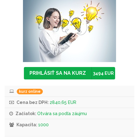
PRIHLÁSIŤ SA NA KURZ
3494 EUR
kurz online
Cena bez DPH:
2840,65 EUR
Začiatok:
Otvára sa podľa záujmu
Kapacita:
1000