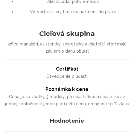
Ako zvládať príliv emailov
Vytvorte si svoj time manažment do praxe
Cieľová skupina
o
ffice manažéri, asistentky, sekretárky a všetci tí, ktorí majú
záujem o danú oblasť
Certifikát
Osvedčenie o účasti
Poznámka k cene
Cena je za všetky 3 moduly; pri účasti dvoch účastníkov z
jednej spoločnosti jeden platí celú cenu, druhý má 10 % zľavu
Hodnotenie