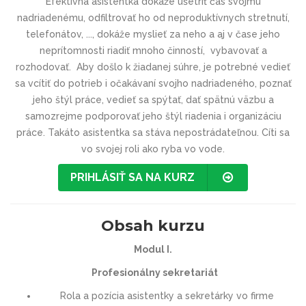
Efektívna asistentka dokáže ušetriť čas svojmu
nadriadenému, odfiltrovať ho od neproduktívnych stretnutí,
telefonátov, ..., dokáže myslieť za neho a aj v čase jeho
neprítomnosti riadiť mnoho činností, vybavovať a
rozhodovať. Aby došlo k žiadanej súhre, je potrebné vedieť
sa vcítiť do potrieb i očakávaní svojho nadriadeného, poznať
jeho štýl práce, vedieť sa spýtať, dať spätnú väzbu a
samozrejme podporovať jeho štýl riadenia i organizáciu
práce. Takáto asistentka sa stáva nepostrádateľnou. Cíti sa
vo svojej roli ako ryba vo vode.
PRIHLÁSIŤ SA NA KURZ
Obsah kurzu
Modul I.
Profesionálny sekretariát
Rola a pozícia asistentky a sekretárky vo firme