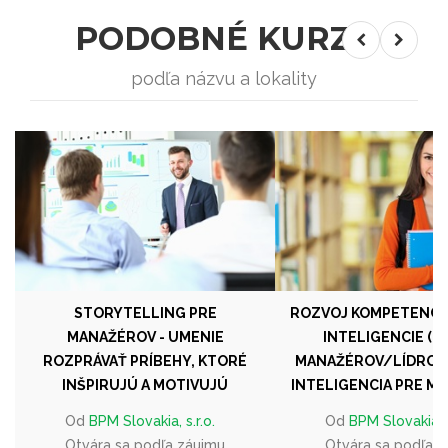
PODOBNÉ KURZY
podľa názvu a lokality
STORYTELLING PRE
ROZVOJ KOMPETENCI
MANAŽÉROV - UMENIE
INTELIGENCIE (EQ
ROZPRÁVAŤ PRÍBEHY, KTORÉ
MANAŽÉROV/LÍDROV
INŠPIRUJÚ A MOTIVUJÚ
INTELIGENCIA PRE M
Od
BPM Slovakia, s.r.o.
Od
BPM Slovakia, s
Otvára sa podľa záujmu
Otvára sa podľa 