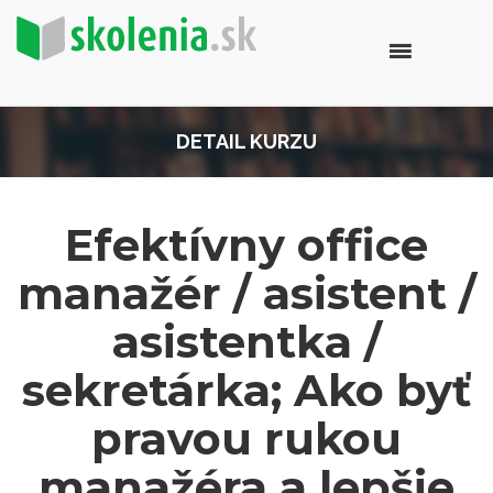
DETAIL KURZU
Efektívny office
manažér / asistent /
asistentka /
sekretárka; Ako byť
pravou rukou
manažéra a lepšie