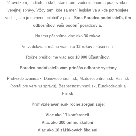
účtovníkom, riaditeľom škôl, starostom, vedeniu firiem a pracovníkom
verejnej správy. Vždy tam, kde sa mení legislatíva a kde potrebujete
vedieť, ako ju správne uplatniť v praxi.
Sme Poradca podnikateľa, tím
odborníkov, vaši osobní poradcovia.
Na trhu pôsobíme viac ako
36 rokov
.
Vo vzdelávaní máme viac ako
13 rokov
skúseností.
Ročne preškolíme viac ako
10 000 účastníkov
.
Poradca podnikateľa vám prináša odborné systémy
Profivzdelavanie.sk, Danovecentrum.sk, Mzdovecentrum.sk, Vssr.sk
(portál pre verejnú správu), Bezpecnostvpraxi.sk, Eurokodex.sk a
Epi.sk.
Profivzdelavanie.sk ročne zorganizuje:
Viac ako 13 konferencií
Viac ako 300 online školení
Viac ako 10 zážitkových školení