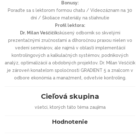
Bonusy:
Poraďte sa s lektorom formou chatu / Videozáznam na 30
dní / Školiace materiály na stiahnutie
Profil lektora:
Dr. Milan Veščičík
skúsený odborník so skvelými
prezentačnými zručnosťami a dlhoročnou praxou nielen vo
vedení seminárov, ale najmä v oblasti implementácií
kontrolingových a kalkulačných systémov, podnikových
analýz, optimalizácií a obdobných projektov. Dr. Milan Veščičík
je zároveň konateľom spoločnosti GRADIENT 5 a znalcom v
odbore ekonómia a manažment, odvetvie kontroling.
Cieľová skupina
všetci, ktorých táto téma zaujíma
Hodnotenie