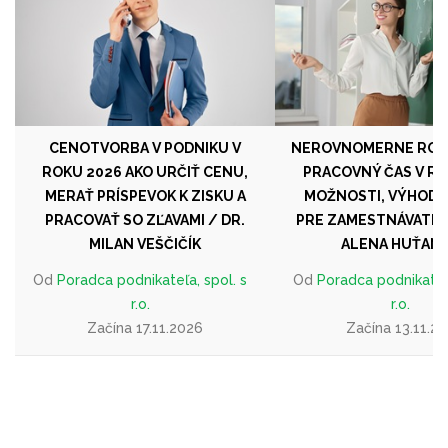
CENOTVORBA V PODNIKU V
NEROVNOMERNE RO
ROKU 2026 AKO URČIŤ CENU,
PRACOVNÝ ČAS V RO
MERAŤ PRÍSPEVOK K ZISKU A
MOŽNOSTI, VÝHODY 
PRACOVAŤ SO ZĽAVAMI / DR.
PRE ZAMESTNÁVATEĽA
MILAN VEŠČIČÍK
ALENA HUŤAN
Od
Poradca podnikateľa, spol. s
Od
Poradca podnikateľa
r.o.
r.o.
Začína 17.11.2026
Začína 13.11.2