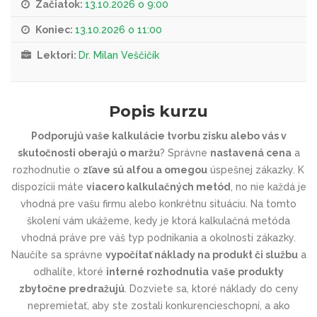
Začiatok:
13.10.2026 o 9:00
Koniec:
13.10.2026 o 11:00
Lektori:
Dr. Milan Veščičík
Popis kurzu
Podporujú vaše kalkulácie tvorbu zisku alebo vás v
skutočnosti oberajú o maržu
? Správne
nastavená cena
a
rozhodnutie o
zľave sú alfou a omegou
úspešnej zákazky. K
dispozícii máte
viacero kalkulačných metód
, no nie každá je
vhodná pre vašu firmu alebo konkrétnu situáciu. Na tomto
školení vám ukážeme, kedy je ktorá kalkulačná metóda
vhodná práve pre váš typ podnikania a okolnosti zákazky.
Naučíte sa správne
vypočítať náklady na produkt či službu
a
odhalíte, ktoré
interné rozhodnutia
vaše produkty
zbytočne predražujú
. Dozviete sa, ktoré náklady do ceny
nepremietať, aby ste zostali konkurencieschopní, a ako