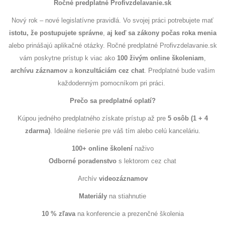
Ročné predplatné Profivzdelavanie.sk
Nový rok – nové legislatívne pravidlá. Vo svojej práci potrebujete mať
istotu, že postupujete správne
,
aj keď sa zákony počas roka menia
alebo prinášajú aplikačné otázky. Ročné predplatné Profivzdelavanie.sk
vám poskytne prístup k viac ako
100 živým online školeniam
,
archívu záznamov
a
konzultáciám cez chat
. Predplatné bude vašim
každodenným pomocníkom pri práci.
Prečo sa predplatné oplatí?
Kúpou jedného predplatného získate prístup až pre
5 osôb (1 + 4
zdarma)
. Ideálne riešenie pre váš tím alebo celú kanceláriu.
100+ online školení
naživo
Odborné poradenstvo
s lektorom cez chat
Archív
videozáznamov
Materiály
na stiahnutie
10 % zľava
na konferencie a prezenčné školenia