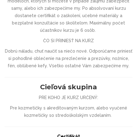
modeloch, ktorých si môžete v prípade záujmu zabezpečiť
samy, alebo ich zabezpečíme my. Po absolvovaní kurzu
dostanete certifikát o zaškolení, učebné materiály a
bezplatné konzultácie so školiteľom.
Maximálny počet
účastníkov kurzu je 6 osôb.
ČO SI PRINIESŤ NA KURZ
Dobrú náladu, chuť naučiť sa niečo nové. Odporúčame priniesť
si pohodlné oblečenie na prezlečenie a prezúvky, nožnice,
fén, obľúbené kefy. Všetko ostatné Vám zabezpečíme my.
Cieľová skupina
PRE KOHO JE KURZ URČENÝ:
Pre kozmetičky s akreditovaným kurzom, alebo vyučené
kozmetičky so stredoškolským vzdelaním.
Certifikát