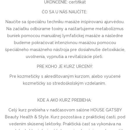
UKONČENIE: certifikát
ČO SA U NÁS NAUČÍTE:
Naučíte sa špeciálnu techniku masáže inšpirovanú ajurvédou.
Na začiatku odbúrame toxíny a naštartujeme metabolizmus
buniek pomocou manuálnej lymfatickej masáže a následne
budeme pokračovať intenzívnou masážou pomocou
špeciálneho masážneho nástroja pre dosiahnutie detoxikácie,
uvoľnenia, vypnutia a revitalizácie pleti.
PRE KOHO JE KURZ URČENÝ:
Pre kozmetičky s akreditovaným kurzom, alebo vyučené
kozmetičky so stredoškolským vzdelaním.
KDE A AKO KURZ PREBIEHA:
Celý kurz prebieha v nadčasovom salóne HOUSE GATSBY
Beauty Health & Style. Kurz pozostáva z praktickej časti, pod
vedením skúsenej lektorky. Praktická časť sa vykonáva na