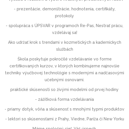
- prezentácie, demonštrácie, hodnotenia, certifikáty,
protokoly
- spolupráca s ÚPSVAR v programoch Re-Pas, Nestrať prácu,
vzdelávaj sa!
Ako udržať krok s trendami v kozmetických a kaderníckych
službách
Škola poskytuje pokročilé vzdelávanie vo forme
certifikovaných kurzov, v ktorých kombinujeme najnovšie
techniky výučbovej technológie s modernými a nadčasovými
učebnými osnovami.
praktické skúsenosti so živými modelmi od prvej hodiny
- zážitková forma vzdelávania
- priamy dotyk, vôňa a skúsenosť s mnohými typmi produktov
- lektori so skúsenosťami z Prahy, Viedne, Paríža či New Yorku
Máme spoločný cieľ. Váš úspech.