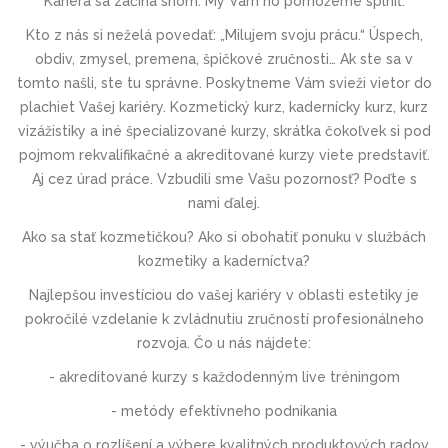
Kariéra sa začína snom. My Vám ho pomôžeme splniť.
Kto z nás si neželá povedať: „Milujem svoju prácu.“ Úspech,
obdiv, zmysel, premena, špičkové zručnosti… Ak ste sa v
tomto našli, ste tu správne. Poskytneme Vám svieži vietor do
plachiet Vašej kariéry. Kozmetický kurz, kadernícky kurz, kurz
vizážistiky a iné špecializované kurzy, skrátka čokoľvek si pod
pojmom rekvalifikačné a akreditované kurzy viete predstaviť.
Aj cez úrad práce. Vzbudili sme Vašu pozornosť? Poďte s
nami ďalej.
Ako sa stať kozmetičkou? Ako si obohatiť ponuku v službách
kozmetiky a kaderníctva?
Najlepšou investíciou do vašej kariéry v oblasti estetiky je
pokročilé vzdelanie k zvládnutiu zručností profesionálneho
rozvoja. Čo u nás nájdete:
- akreditované kurzy s každodenným live tréningom
- metódy efektívneho podnikania
- výučba o rozlíšení a výbere kvalitných produktových radov