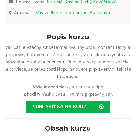
Lektori:
Ivana Brutenič, Kristína Cichý Kováčiková
Adresa:
U Vás vo firme alebo online, Bratislava
Popis kurzu
Váš čas je vzácny. Chcete mať kvalitný profil, content témy aj
príspevky hotové na 1-2 mesiace + systém ako ich rýchlo a s
ľahkosťou písať v budúcnosti. Budujete svoju osobnú značku,
lebo viete, že príležitosti klopú na dvere pripraveným, tak ste
tu správne.
Vaša investícia:
2500 eur bez dph
2 hodiny Vášho času + 30 min. prípravný call
PRIHLÁSIŤ SA NA KURZ
Obsah kurzu