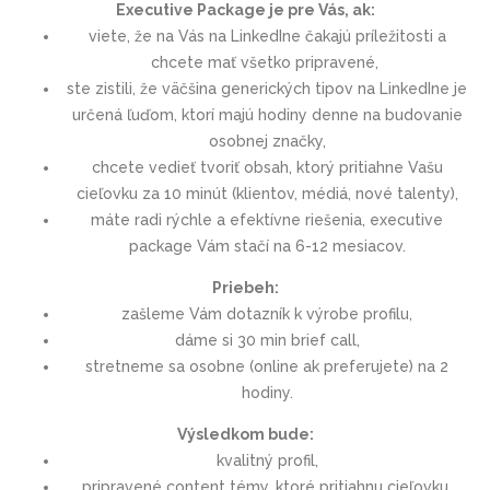
Executive Package je pre Vás, ak:
viete, že na Vás na LinkedIne čakajú príležitosti a
chcete mať všetko pripravené,
ste zistili, že väčšina generických tipov na LinkedIne je
určená ľuďom, ktorí majú hodiny denne na budovanie
osobnej značky,
chcete vedieť tvoriť obsah, ktorý pritiahne Vašu
cieľovku za 10 minút (klientov, médiá, nové talenty),
máte radi rýchle a efektívne riešenia, executive
package Vám stačí na 6-12 mesiacov.
Priebeh:
zašleme Vám dotazník k výrobe profilu,
dáme si 30 min brief call,
stretneme sa osobne (online ak preferujete) na 2
hodiny.
Výsledkom bude
:
kvalitný profil,
pripravené content témy, ktoré pritiahnu cieľovku,