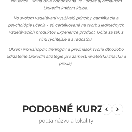
influence". Kniha bola odporúčaná vo Forbes aj oficiálnom
LinkedIn knižom klube.
Vo svojom vzdelávaní využívajú princípy gamifikácie a
psychológie učenia - sú certifikované na tvorbu jedinečných
vzdelávacích produktov Experience product. Učíte sa tak s
nimi rýchlejšie a s radosťou.
Okrem workshopov, tréningov a prednášok tvoria dlhodobo
udržateľné LinkedIn stratégie pre zamestnávateľskú značku a
predaj.
PODOBNÉ KURZY
podľa názvu a lokality