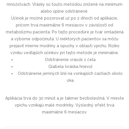
množstvách. Vrásky sú touto metódou znížené na minimum
alebo úplne odstránené.
Účinok je možné pozorovať už po 2 dňoch od aplikácie,
pričom trvá maximálne 6 mesiacov v závislosti od
metabolizmu pacienta. Po tejto procedúre je tvár omladená
a výborne odpočinutá. U niektorých pacientov sa môžu
prejaviť mierne modriny a opuchy v oblasti vpichu. Riziko
vzniku vedľajších účinkov pri tejto metóde je minimálne.
Odstránenie vrások z čela
Glabela (vráska hnevu)
Odstránenie jemných línií na vonkajších častiach okolo
oka
Aplikácia trvá do 30 minút a je takmer bezbolestná. V mieste
vpichu vznikajú malé modrinky. Výsledný efekt trvá
maximálne 6 mesiacov.