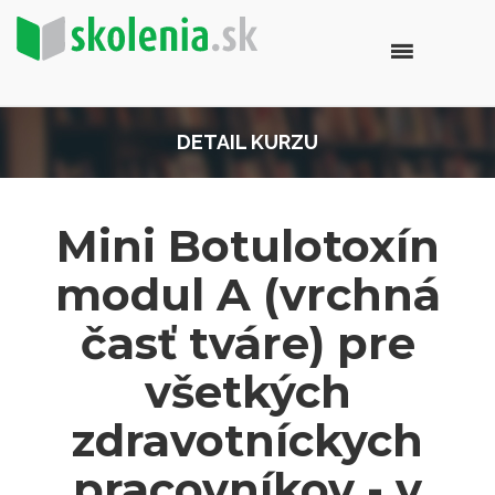
DETAIL KURZU
Mini Botulotoxín
modul A (vrchná
časť tváre) pre
všetkých
zdravotníckych
pracovníkov - v