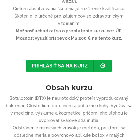
Witzan.
Cieľom absolvovania školenia je rozšírenie kvalifikácie.
Školenie je určené pre záujemcov so zdravotníckym
vzdelaním.
Možnosť uchádzať sa o preplatenie kurzu cez ÚP.
Možnosť využiť príspevok MŠ 200 € na tento kurz.
PRIHLÁSIŤ SA NA KURZ
Obsah kurzu
Botulotoxín (BTX) je neurotoxický proteín vyprodukovaný
baktériou Clostridium botulinum a príbuzné druhy. Využíva sa
v medicíne, výskume a kozmetike, pričom jeho úlohou je
uvoľňovať svalové stiahnutia.
Odstránenie mimických vrások je metóda, pri ktorej sa
dôsledne meria a povrchovo aplikuje botox v malých