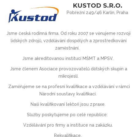
KUSTOD S.R.O.
Pobřežní 249/46 Karlín, Praha
Jsme česká rodinná firma. Od roku 2007 se věnujeme rozvoji
lidských zdrojů, vzdělávání dospělých a zprostředkování
zaměstnání.
Jsme akreditovanou institucí MŠMT
a
MPSV.
Jsme členem Asociace provozovatel
ů
d
ě
tských skupin a
mikrojeslí.
Zaměřujeme se na profesní kvalifikace a vzdělávání v rámci
Národní soustavy kvalifikací.
Naši kvalifikovaní lektoři jsou z praxe.
Služby poskytujeme po celé republice:
V
zdělávání
pro firmy a instituce
na zakázku.
Rekvalifikace
.