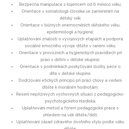
Bezpečná manipulace s kojencem od 6 měsíců věku;
Orientace v somatologii člověka se zaměřením na
dětský věk;
Orientace v běžných onemocněních dětského věku,
epidemiologii a hygieně;
Uplatňování znalostí o vývojových etapách a podpora
sociálně emočního vývoje dítěte v raném věku;
Orientace v provozních a hygienických pravidlech při
práci s dětmi v dětské skupině;
Orientace v podmínkách poskytování služby péče o
dítě v dětské skupině.
Dodržování etických principů při práci chůvy a vedení
dítěte k morálním hodnotám;
Řešení nepříznivých výchovných situací z pedagogicko-
psychologického hlediska;
Uplatňování metod a forem pedagogické práce s
ohledem na věk dítěte/dětí;
Uplatňování zásad zdravého životního stylu podle věku
dítěte;