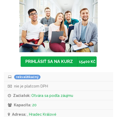
PRIHLÁSIŤ SA NA KURZ
15400 KČ
rekvalifikačný
nie je platcom DPH
Začiatok:
Otvára sa podľa záujmu
Kapacita:
20
Adresa:
, Hradec Králové