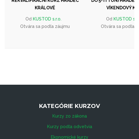
REKVALIFIKAČNÍ KURZ HRADEC
DO 5-TI TUN) HRADEC
KRÁLOVÉ
VÍKENDOVÝ K
Od
KUSTOD s.r.o.
Od
KUSTOD s.r.
Otvára sa podľa záujmu
Otvára sa podľa 
KATEGÓRIE KURZOV
Kurzy zo zákona
Kurzy podľa odvetvia
Ekonomické kurzy