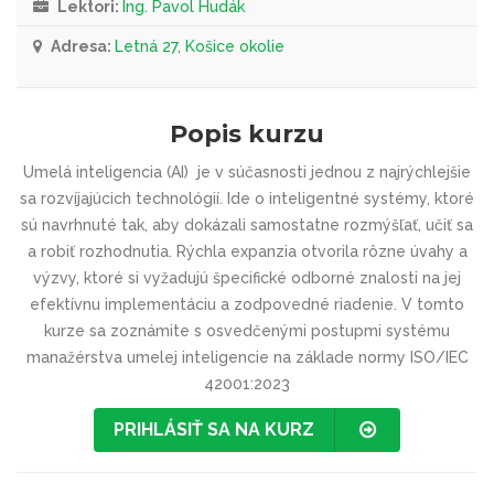
Lektori:
Ing. Pavol Hudák
Adresa:
Letná 27, Košice okolie
Popis kurzu
Umelá inteligencia (AI) je v súčasnosti jednou z najrýchlejšie
sa rozvíjajúcich technológií.
Ide o inteligentné systémy, ktoré
sú navrhnuté tak, aby dokázali samostatne rozmýšľať, učiť sa
a robiť rozhodnutia.
Rýchla expanzia otvorila rôzne úvahy a
výzvy, ktoré si vyžadujú špecifické odborné znalosti na jej
efektívnu implementáciu a zodpovedné riadenie. V tomto
kurze sa zoznámite s osvedčenými postupmi systému
manažérstva umelej inteligencie na základe normy ISO/IEC
42001:2023
PRIHLÁSIŤ SA NA KURZ