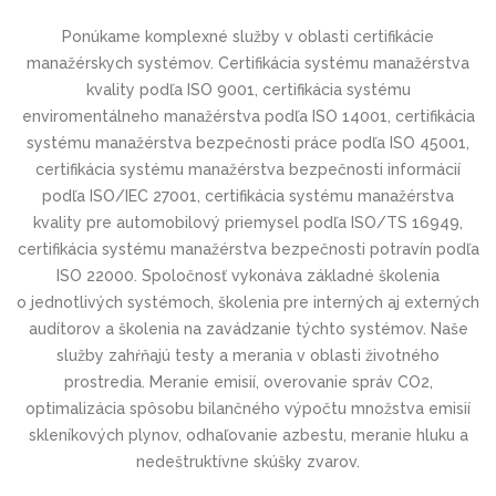
Ponúkame komplexné služby v oblasti certifikácie
manažérskych systémov. Certifikácia systému manažérstva
kvality podľa ISO 9001, certifikácia systému
enviromentálneho manažérstva podľa ISO 14001, certifikácia
systému manažérstva bezpečnosti práce podľa ISO 45001,
certifikácia systému manažérstva bezpečnosti informácií
podľa ISO/IEC 27001, certifikácia systému manažérstva
kvality pre automobilový priemysel podľa ISO/TS 16949,
certifikácia systému manažérstva bezpečnosti potravín podľa
ISO 22000. Spoločnosť vykonáva základné školenia
o jednotlivých systémoch, školenia pre interných aj externých
audítorov a školenia na zavádzanie týchto systémov. Naše
služby zahŕňajú testy a merania v oblasti životného
prostredia. Meranie emisií, overovanie správ CO2,
optimalizácia spôsobu bilančného výpočtu množstva emisií
skleníkových plynov, odhaľovanie azbestu, meranie hluku a
nedeštruktívne skúšky zvarov.