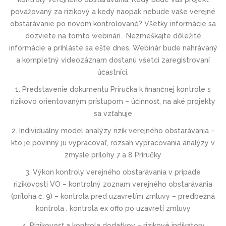
považovaný za rizikový a kedy naopak nebude vaše verejné
obstarávanie po novom kontrolované? Všetky informácie sa
dozviete na tomto webinári. Nezmeškajte dôležité
informácie a prihláste sa ešte dnes. Webinár bude nahrávaný
a kompletný videozáznam dostanú všetci zaregistrovaní
účastníci.
1. Predstavenie dokumentu Príručka k finančnej kontrole s
rizikovo orientovaným prístupom – účinnosť, na aké projekty
sa vzťahuje
2. Individuálny model analýzy rizík verejného obstarávania –
kto je povinný ju vypracovať, rozsah vypracovania analýzy v
zmysle prílohy 7 a 8 Príručky
3. Výkon kontroly verejného obstarávania v prípade
rizikovosti VO – kontrolný zoznam verejného obstarávania
(príloha č. 9) – kontrola pred uzavretím zmluvy – predbežná
kontrola , kontrola ex offo po uzavretí zmluvy
4. Rizikovosť a kontrola dodatkov – rizikové indikátory