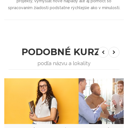
projekty, vymýšľať nové nápady ale aj pomôcť so
spracovaním žiadosti podstatne rýchlejšie ako v minulosti.
PODOBNÉ KURZY
podľa názvu a lokality