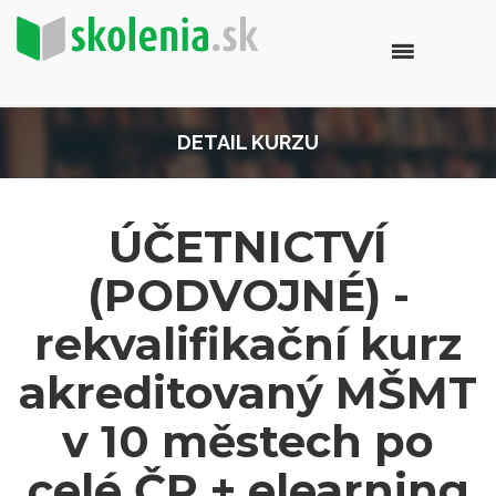
DETAIL KURZU
ÚČETNICTVÍ
(PODVOJNÉ) -
rekvalifikační kurz
akreditovaný MŠMT
v 10 městech po
celé ČR + elearning