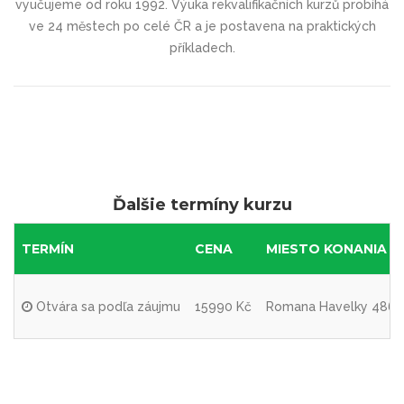
vyučujeme od roku 1992. Výuka rekvalifikačních kurzů probíhá
ve 24 městech po celé ČR a je postavena na praktických
příkladech.
Ďalšie termíny kurzu
TERMÍN
CENA
MIESTO KONANIA
Otvára sa podľa záujmu
15990 Kč
Romana Havelky 4860/