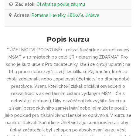
Začiatok:
Otvára sa podľa záujmu
Adresa:
Romana Havelky 4860/4, Jihlava
Popis kurzu
**ÚČETNICTVÍ (PODVOJNÉ) - rekvalifikační kurz akreditovaný
MŠMT v 10 městech po celé ČR + elearning ZDARMA** Pro
koho je kurz určen: Pro začátečníky, kteří se chtějí uplatnit na
trhu práce nebo zvýšit svoji kvalifikaci. Zájemcům, kteří se
chtějí zdokonalit nebo zopakovat účetnictví po dlouhodobé
přestávce. Všem, kteří chtějí získat oficiální osvědčení o
rekvalifikaci s akreditačním číslem vydaným MŠMT ČR s
celostátní platností. Díky osvědčení tak zvýšíte šanci na
získání perspektivního zaměstnání nebo jej můžete použít
jako podklad pro získání živnostenského oprávnění. V kurzu se
naučíte: Rekvalifikační kurz Účetnictví je koncipován tak, aby i
úplný začátečník byl schopen po absolvování kurzu vést