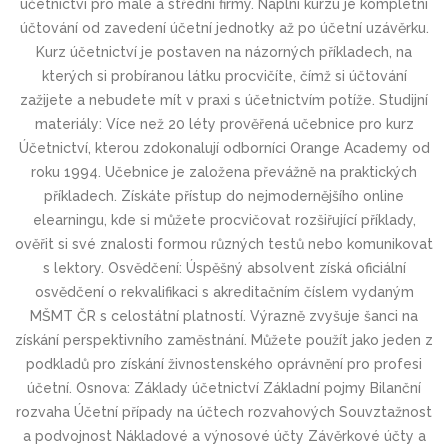
účetnictví pro malé a střední firmy. Náplní kurzu je kompletní
účtování od zavedení účetní jednotky až po účetní uzávěrku.
Kurz účetnictví je postaven na názorných příkladech, na
kterých si probíranou látku procvičíte, čímž si účtování
zažijete a nebudete mít v praxi s účetnictvím potíže. Studijní
materiály: Více než 20 léty prověřená učebnice pro kurz
Účetnictví, kterou zdokonalují odborníci Orange Academy od
roku 1994. Učebnice je založena převážně na praktických
příkladech. Získáte přístup do nejmodernějšího online
elearningu, kde si můžete procvičovat rozšiřující příklady,
ověřit si své znalosti formou různých testů nebo komunikovat
s lektory. Osvědčení: Úspěšný absolvent získá oficiální
osvědčení o rekvalifikaci s akreditačním číslem vydaným
MŠMT ČR s celostátní platností. Výrazně zvyšuje šanci na
získání perspektivního zaměstnání. Můžete použít jako jeden z
podkladů pro získání živnostenského oprávnění pro profesi
účetní. Osnova: Základy účetnictví Základní pojmy Bilanční
rozvaha Účetní případy na účtech rozvahových Souvztažnost
a podvojnost Nákladové a výnosové účty Závěrkové účty a