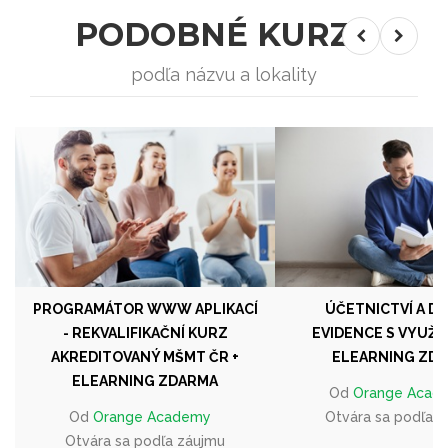
PODOBNÉ KURZY
podľa názvu a lokality
PROGRAMÁTOR WWW APLIKACÍ
ÚČETNICTVÍ A D
- REKVALIFIKAČNÍ KURZ
EVIDENCE S VYUŽIT
AKREDITOVANÝ MŠMT ČR +
ELEARNING ZD
ELEARNING ZDARMA
Od
Orange Acad
Od
Orange Academy
Otvára sa podľa 
Otvára sa podľa záujmu