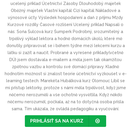
ucelený příklad Účetnictví Zásoby Dlouhodobý majetek
Oběžný majetek Vlastní kapitál Cizí kapitál Nákladové a
výnosové účty Výsledek hospodaření a daň z příjmu Mzdy
Kurzové rozdíly Časové rozlišení Ucelený příklad Napsali o
nás: Soňa Šulcová kurz Šumperk Podrobný, srozumitelný a
trpělivý výklad lektora a hodně domácích úkolů, které mě
donutily připravovat se i během týdne mezi lekcemi kurzu a
látku si zažít a naučit. Probrané a vyřešené příklady(včetně
DÚ) jsem dostávala e-mailem a měla jsem tak okamžitou
zpětnou vazbu a kontrolu své domácí přípravy. Kladně
hodnotím možnost si znalost teorie účetnictví vyzkoušet v e-
learning testech. Marekéta Hubálková kurz Olomouc Líbil se
mi přístup lektorky, protože s námi měla trpělivost, když jsme
něčemo nerozuměli a vše ochotně vysvětlila. Když někdo
něčemu nerozuměl, počkala, až na to dotyčná osoba přišla
sama. Tím ukázala, že ovládá pedagogiku a vyučování.
PRIHLÁSIŤ SA NA KURZ