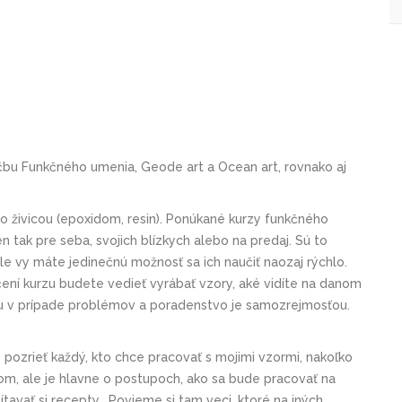
učbu Funkčného umenia, Geode art a Ocean art, rovnako aj
so živicou (epoxidom, resin). Ponúkané kurzy funkčného
en tak pre seba, svojich blízkych alebo na predaj. Sú to
 ale vy máte jedinečnú možnosť sa ich naučiť naozaj rýchlo.
ní kurzu budete vedieť vyrábať vzory, aké vidíte na danom
oru v prípade problémov a poradenstvo je samozrejmosťou.
o pozrieť každý, kto chce pracovať s mojimi vzormi, nakoľko
m, ale je hlavne o postupoch, ako sa bude pracovať na
tavať si recepty. Povieme si tam veci, ktoré na iných