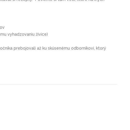
tov
ému vyhadzovaniu živice)
točníka prebojovali až ku skúsenému odborníkovi, ktorý