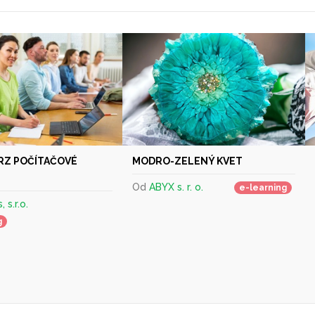
RZ POČÍTAČOVÉ
MODRO-ZELENÝ KVET
Od
ABYX s. r. o.
e-learning
 s.r.o.
g