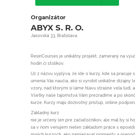
Organizátor
ABYX S. R. O.
Jasovská 33, Bratislava
ResinCourses
je unikátny projekt, zameraný na vý
hodín či stolíkov.
Už z názvu vyplýva, že ide o kurzy, kde sa pracuje 
umenia Vás naučia, ako si vyrobiť unikátne dizajny l
vzory, nad ktorými si láme hlavu strašne veľa ľudí,
Všetky naše tajomstvá Vám prezradíme a po skonče
kurze. Kurzy majú doživotný prístup, online podp
Základný kurz
nie je
určený len pre začiatočníkov, ale mal by si h
sa v ňom venujem nielen základom práce s epoxido
mojich kurzoch, ako namiešavať pigmenty a prepočí