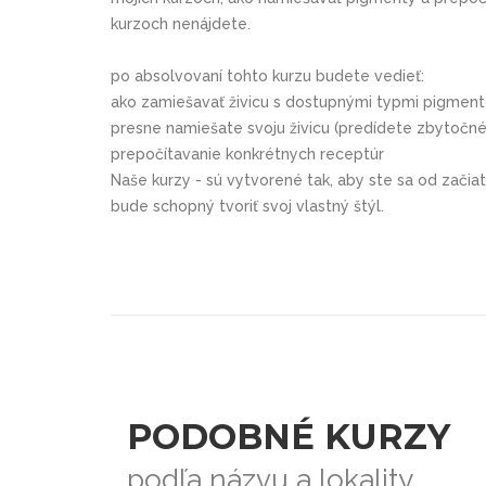
kurzoch nenájdete.
po absolvovaní tohto kurzu budete vedieť:
ako zamiešavať živicu s dostupnými typmi pigmen
presne namiešate svoju živicu (predídete zbytočn
prepočítavanie konkrétnych receptúr
Naše kurzy
- sú vytvorené tak, aby ste sa od začia
bude schopný tvoriť svoj vlastný štýl.
PODOBNÉ KURZY
podľa názvu a lokality