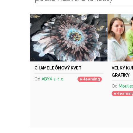
CHAMELEÓNOVÝ KVET
VELKÝ KU
GRAFIKY
Od
ABYX s. r. o.
e-learning
Od
Moulies,
e-learnin