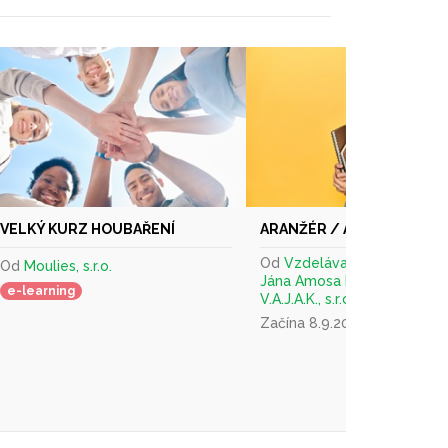
VELKÝ KURZ HOUBAŘENÍ
ARANŽÉR / ARANŽÉRKA K
Od
Vzdelávacia akadémia
Od
Moulies, s.r.o.
Jána Amosa Komenského -
e-learning
V.A.J.A.K., s.r.o. Trenčín
Začína 8.9.2026