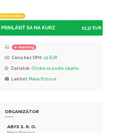
latba online
PRIHLÁSIŤ SA NA KURZ
23,37 EUR
e-learning
Cena bez DPH:
19 EUR
Začiatok:
Otvára sa podľa záujmu
Lektori:
Mária Ifčicová
ORGANIZÁTOR
ABYX S. R. O.
Mária Ifčicová