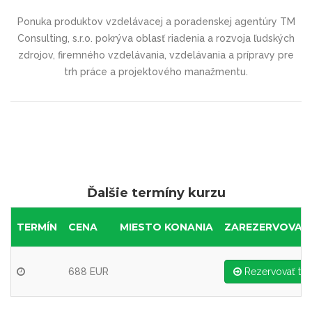
Ponuka produktov vzdelávacej a poradenskej agentúry TM
Consulting, s.r.o. pokrýva oblasť riadenia a rozvoja ľudských
zdrojov, firemného vzdelávania, vzdelávania a prípravy pre
trh práce a projektového manažmentu.
Ďalšie termíny kurzu
TERMÍN
CENA
MIESTO KONANIA
ZAREZERVOVAŤ
688 EUR
Rezervovať ter