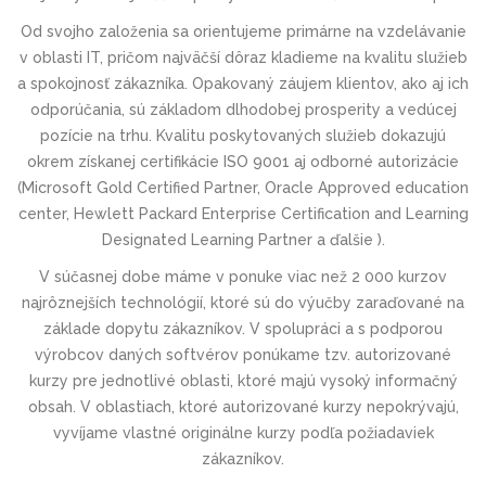
Od svojho založenia sa orientujeme primárne na vzdelávanie
v oblasti IT, pričom najväčší dôraz kladieme na kvalitu služieb
a spokojnosť zákazníka. Opakovaný záujem klientov, ako aj ich
odporúčania, sú základom dlhodobej prosperity a vedúcej
pozície na trhu. Kvalitu poskytovaných služieb dokazujú
okrem získanej certifikácie ISO 9001 aj odborné autorizácie
(Microsoft Gold Certified Partner, Oracle Approved education
center, Hewlett Packard Enterprise Certification and Learning
Designated Learning Partner a ďalšie ).
V súčasnej dobe máme v ponuke viac než 2 000 kurzov
najrôznejších technológií, ktoré sú do výučby zaraďované na
základe dopytu zákazníkov. V spolupráci a s podporou
výrobcov daných softvérov ponúkame tzv. autorizované
kurzy pre jednotlivé oblasti, ktoré majú vysoký informačný
obsah. V oblastiach, ktoré autorizované kurzy nepokrývajú,
vyvíjame vlastné originálne kurzy podľa požiadaviek
zákazníkov.