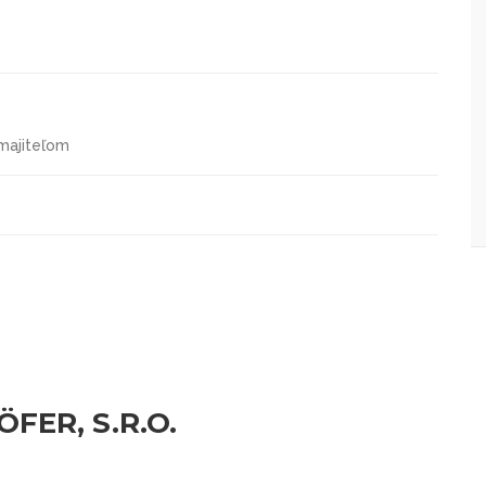
majiteľom
FER, S.R.O.