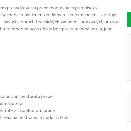
rem presadzovania pracovnoprávnych predpisov a
ťahy medzi manažmentom firmy a zamestnancami, a znižuje
 havárií a porúch technických zariadení, pracovných úrazov
kút a trestnoprávnych dôsledkov pre zamestnávateľa, jeho
trolou z inšpektorátu práce
estnávateľa
ontrole z inšpektorátu práce
trenia na odstránenie nedostatkov