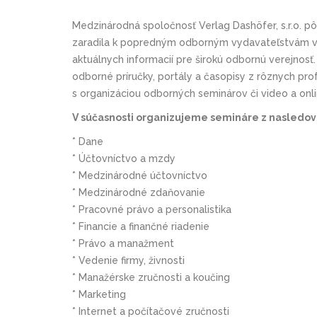
Medzinárodná spoločnosť Verlag Dashöfer, s.r.o. p
zaradila k popredným odborným vydavateľstvám v 
aktuálnych informacií pre širokú odbornú verejnosť
odborné príručky, portály a časopisy z rôznych prof
s organizáciou odborných seminárov či video a onl
V súčasnosti organizujeme semináre z nasledovn
* Dane
* Účtovníctvo a mzdy
* Medzinárodné účtovníctvo
* Medzinárodné zdaňovanie
* Pracovné právo a personalistika
* Financie a finančné riadenie
* Právo a manažment
* Vedenie firmy, živnosti
* Manažérske zručnosti a koučing
* Marketing
* Internet a počítačové zručnosti