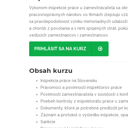
Výkonom inšpekcie práce u zamestnávateľa sa ok
pracovnoprávnych nárokov vo firmách zlepšujú vz
sa pravdepodobnosť vzniku mimoriadnych udalostí -
a chorôb z povolania a s nimi spojených strát, po
vedúcich zamestnancov i zamestnancov.
PRIHLÁSIŤ SA NA KURZ
Obsah kurzu
Inšpekcia práce na Slovensku
Právomoci a povinnosti inšpektorov práce
Povinnosti zamestnávateľa v súvislosti s kon
Priebeh kontroly z inšpektorátu práce u zam
Dokumenty, ktoré je potrebné predložiť pri k
Záznam a protokol o výsledku inšpekcie, opa
Sankcie