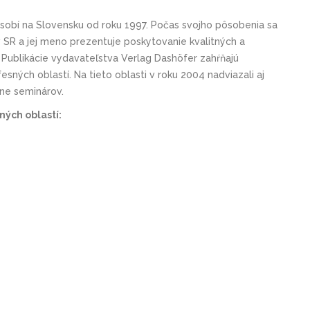
ôsobí na Slovensku od roku 1997. Počas svojho pôsobenia sa
SR a jej meno prezentuje poskytovanie kvalitných a
. Publikácie vydavateľstva Verlag Dashöfer zahŕňajú
esných oblastí. Na tieto oblasti v roku 2004 nadviazali aj
ine seminárov.
ých oblastí: