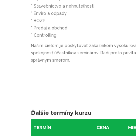
* Stavebníctvo a nehnuteľnosti
* Enviro a odpady
* BOZP
* Predaj a obchod
* Controlling
Našim cieľom je poskytovať zákazníkom vysokú kval
spokojnosť účastníkov seminárov. Radi preto priví
správnym smerom.
Ďalšie termíny kurzu
TERMÍN
CENA
MI