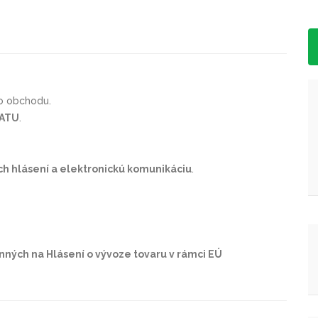
ho obchodu.
ATU
.
ých hlásení a elektronickú komunikáciu
.
ých na Hlásení o vývoze tovaru v rámci EÚ