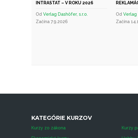
INTRASTAT – V ROKU 2026
REKLAMÁC
Od
Verlag Dashöfer, s.r.o.
Od
Verlag 
Začína 7.9.2026
Začína 14.
KATEGÓRIE KURZOV
Kurzy zo zákona
Kurzy p