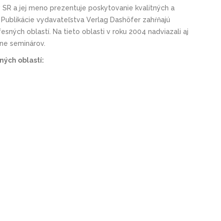
SR a jej meno prezentuje poskytovanie kvalitných a
. Publikácie vydavateľstva Verlag Dashöfer zahŕňajú
esných oblastí. Na tieto oblasti v roku 2004 nadviazali aj
ine seminárov.
ých oblastí: