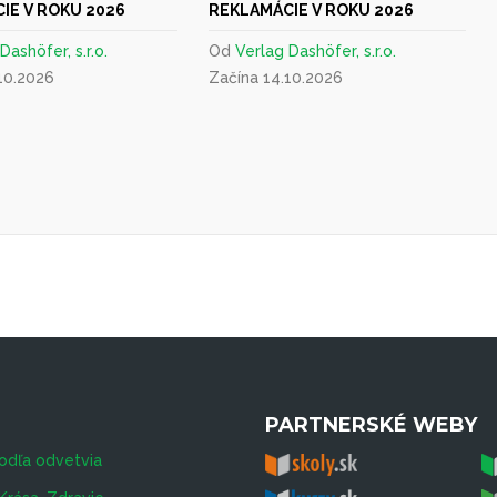
IE V ROKU 2026
REKLAMÁCIE V ROKU 2026
Dashöfer, s.r.o.
Od
Verlag Dashöfer, s.r.o.
10.2026
Začína 14.10.2026
PARTNERSKÉ WEBY
odľa odvetvia