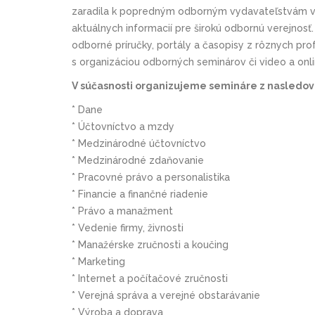
zaradila k popredným odborným vydavateľstvám v 
aktuálnych informacií pre širokú odbornú verejnosť
odborné príručky, portály a časopisy z rôznych prof
s organizáciou odborných seminárov či video a onl
V súčasnosti organizujeme semináre z nasledovn
* Dane
* Účtovníctvo a mzdy
* Medzinárodné účtovníctvo
* Medzinárodné zdaňovanie
* Pracovné právo a personalistika
* Financie a finančné riadenie
* Právo a manažment
* Vedenie firmy, živnosti
* Manažérske zručnosti a koučing
* Marketing
* Internet a počítačové zručnosti
* Verejná správa a verejné obstarávanie
* Výroba a doprava