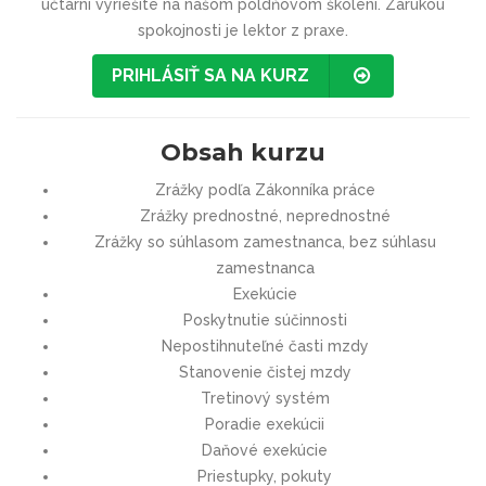
učtárni vyriešite na našom poldňovom školení. Zárukou
spokojnosti je lektor z praxe.
PRIHLÁSIŤ SA NA KURZ
Obsah kurzu
Zrážky podľa Zákonníka práce
Zrážky prednostné, neprednostné
Zrážky so súhlasom zamestnanca, bez súhlasu
zamestnanca
Exekúcie
Poskytnutie súčinnosti
Nepostihnuteľné časti mzdy
Stanovenie čistej mzdy
Tretinový systém
Poradie exekúcii
Daňové exekúcie
Priestupky, pokuty