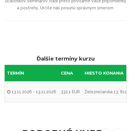
účastníkov seminárov. Radi preto privítame Vaše pripomienky
a postrehy. Určite nás posunú správnym smerom.
Ďalšie termíny kurzu
TERMÍN
CENA
MIESTO KONANIA
13.11.2026 - 13.11.2026
332,1 EUR
Železničiarska 13, 8110