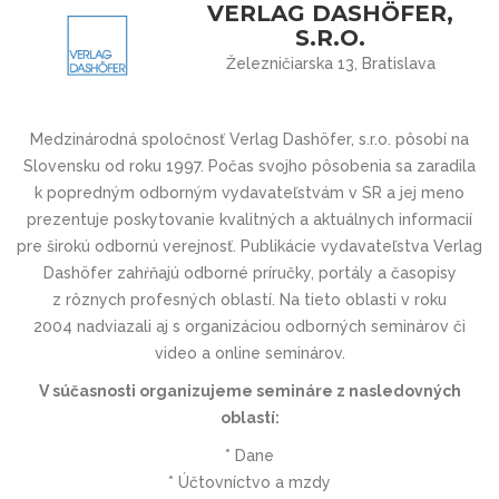
VERLAG DASHÖFER,
S.R.O.
Železničiarska 13, Bratislava
Medzinárodná spoločnosť Verlag Dashöfer, s.r.o. pôsobí na
Slovensku od roku 1997. Počas svojho pôsobenia sa zaradila
k popredným odborným vydavateľstvám v SR a jej meno
prezentuje poskytovanie kvalitných a aktuálnych informacií
pre širokú odbornú verejnosť. Publikácie vydavateľstva Verlag
Dashöfer zahŕňajú odborné príručky, portály a časopisy
z rôznych profesných oblastí. Na tieto oblasti v roku
2004 nadviazali aj s organizáciou odborných seminárov či
video a online seminárov.
V súčasnosti organizujeme semináre z nasledovných
oblastí:
* Dane
* Účtovníctvo a mzdy