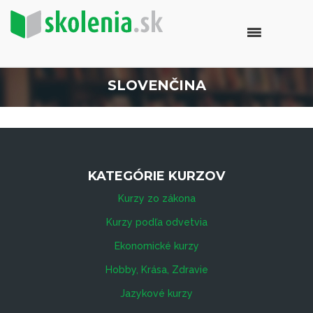
SLOVENČINA
KATEGÓRIE KURZOV
Kurzy zo zákona
Kurzy podľa odvetvia
Ekonomické kurzy
Hobby, Krása, Zdravie
Jazykové kurzy